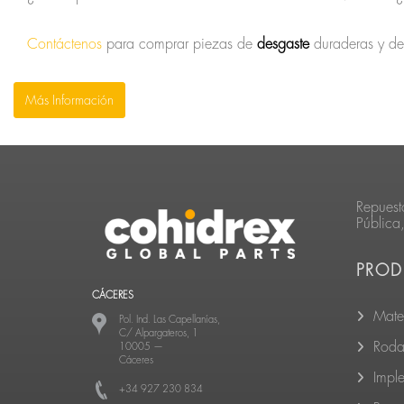
Contáctenos
para comprar piezas de
desgaste
duraderas y de
Más Información
Repuest
Pública
PROD
CÁCERES
Mate
Pol. Ind. Las Capellanías,
C/ Alpargateros, 1
Roda
10005
—
Cáceres
Impl
+34 927 230 834