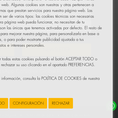
 web. Algunas cookies son nuestras y otras pertenecen a
nas que prestan servicios para nuestra página web. Las
 ser de varios tipos: las cookies técnicas son necesarias
ra página web pueda funcionar, no necesitan de tu
 son las únicas que tenemos activadas por defecto. El resto de
Leaflet
|
© OpenStreetMap
 para mejorar nuestra página, para personalizarla en base a
as, o para poder mostrarte publicidad ajustada a tus
tos e intereses personales.
R
NEWSLETTER
r todas estas cookies pulsando el botón ACEPTAR TODO o
o rechazar su uso clicando en el apartado PREFERENCIAS.
s información, consulta la POLÍTICA DE COOKIES de nuestra
ODO
CONFIGURACIÓN
RECHAZAR
tos Seguros
•
Protección de datos
•
Política de cookies