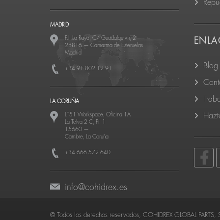
Repu
MADRID
P.I. La Raya, C/ Guadalquivir, 2
ENLA
28816
—
Camarma de Esteruelas
Madrid
Blog
+34 91 802 12 91
Cont
Trab
LA CORUÑA
LT51 Workspace, Oficina 1A
Hazte
La Telva 2 C, Pt. 1
15660
—
Cambre, La Coruña
+34 666 572 640
info@cohidrex.es
© Todos los derechos reservados, COHIDREX GLOBAL PARTS, S