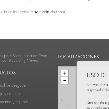
 alta calidad para
movimiento de tierras
.
os para Maquinaria de Obra
LOCALIZACIONES
, Construcción y Minería.
+
UCTOS
USO DE
−
Bienvenida/o 
rial de desgaste
responsabilid
je y cadenas
ementos y equipos
Una cookie o g
se guarda en t