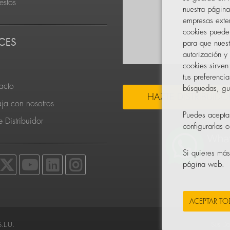
estos
nuestra página
empresas exter
cookies pueden
CES
para que nuest
autorización y
cookies sirven
tus preferenci
acto
búsquedas, gus
HAZTE DISTRIBUIDO
aja con nosotros
Puedes acepta
 Distribuidor
configurarlas 
Si quieres má
página web.
ACEPTAR T
.L.U.
Sus Da