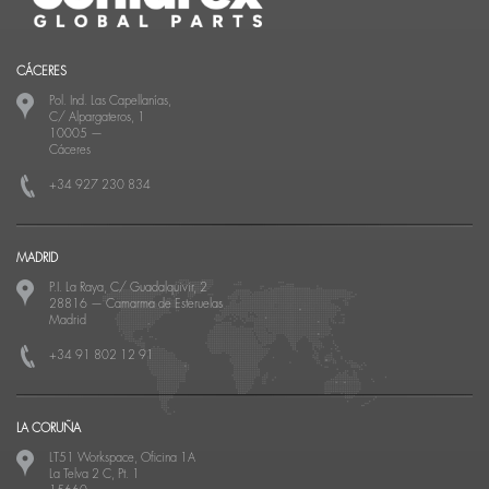
CÁCERES
Pol. Ind. Las Capellanías,
C/ Alpargateros, 1
10005
—
Cáceres
+34 927 230 834
MADRID
P.I. La Raya, C/ Guadalquivir, 2
28816
—
Camarma de Esteruelas
Madrid
+34 91 802 12 91
LA CORUÑA
LT51 Workspace, Oficina 1A
La Telva 2 C, Pt. 1