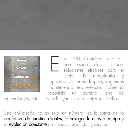
E
n 1990, Cohidrex nació con
una visión clara: ofrecer
soluciones eficaces para el
sector de maquinaria y
repuestos. 35 años después, seguimos
manteniendo esa esencia, habiendo
recorrido un camino lleno de
aprendizajes, retos superados y miles de clientes satisfechos.
Este aniversario no es solo un número: es la suma de la
confianza de nuestros clientes
, la
entrega de nuestro equipo
y
la
evolución constante
de nuestros productos y servicios.