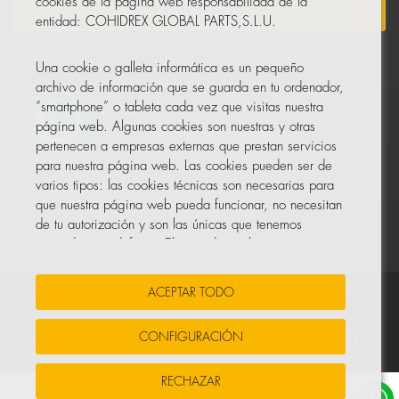
cookies de la página web responsabilidad de la
NEWSLETTER
entidad: COHIDREX GLOBAL PARTS,S.L.U.
Una cookie o galleta informática es un pequeño
archivo de información que se guarda en tu ordenador,
“smartphone” o tableta cada vez que visitas nuestra
página web. Algunas cookies son nuestras y otras
pertenecen a empresas externas que prestan servicios
para nuestra página web. Las cookies pueden ser de
varios tipos: las cookies técnicas son necesarias para
que nuestra página web pueda funcionar, no necesitan
de tu autorización y son las únicas que tenemos
activadas por defecto. El resto de cookies sirven para
mejorar nuestra página, para personalizarla en base a
tus preferencias, o para poder mostrarte publicidad
ACEPTAR TODO
ajustada a tus búsquedas, gustos e intereses
Sus Datos Seguros
•
Protección de datos
•
Política de cookies
personales.
CONFIGURACIÓN
© Todos los derechos reservados, COHIDREX GLOBAL PARTS, S.L.U.
Puedes aceptar todas estas cookies pulsando el botón
RECHAZAR
ACEPTAR TODO o configurarlas o rechazar su uso