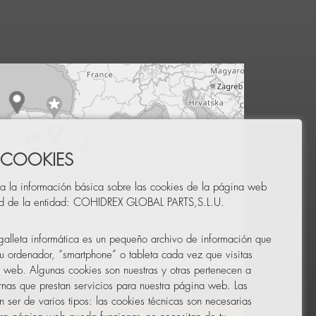
 COOKIES
a la información básica sobre las cookies de la página web
ad de la entidad: COHIDREX GLOBAL PARTS,S.L.U.
alleta informática es un pequeño archivo de información que
u ordenador, “smartphone” o tableta cada vez que visitas
 web. Algunas cookies son nuestras y otras pertenecen a
Leaflet
|
© OpenStreetMap
nas que prestan servicios para nuestra página web. Las
 ser de varios tipos: las cookies técnicas son necesarias