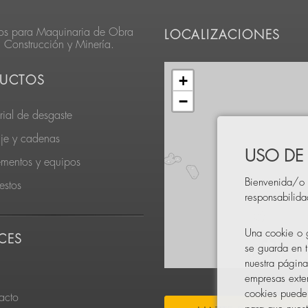
os para Maquinaria de Obra
LOCALIZACIONES
, Construcción y Minería.
+
UCTOS
−
rial de desgaste
je y cadenas
USO DE
ementos y equipos
Bienvenida/o 
estos
responsabilid
Una cookie o g
CES
se guarda en t
nuestra página
empresas exter
cookies pueden
acto