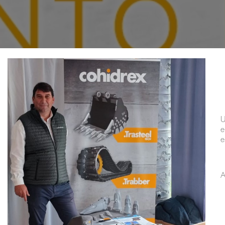
U
e
e
A