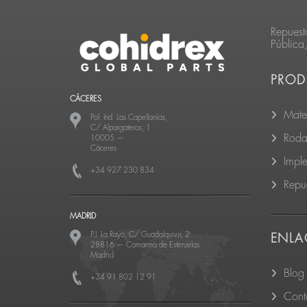
Repuest
Pública
PROD
CÁCERES
Mate
Pol. Ind. Las Capellanías,
C/ Alpargateros, 1
Roda
10005
—
Cáceres
Impl
+34 927 230 834
Repu
MADRID
P.I. La Raya, C/ Guadalquivir, 2
ENLA
28816
—
Camarma de Esteruelas
Madrid
Blog
+34 91 802 12 91
Cont