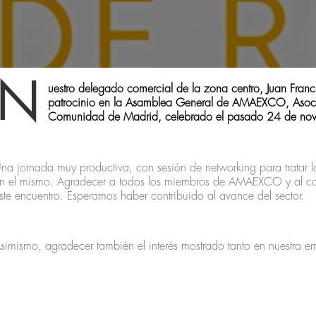
N
uestro delegado comercial de la zona centro, Juan Fran
patrocinio en la Asamblea General de AMAEXCO, Asociac
Comunidad de Madrid, celebrado el pasado 24 de nov
na jornada muy productiva, con sesión de networking para tratar la
n el mismo. Agradecer a todos los miembros de AMAEXCO y al comi
ste encuentro. Esperamos haber contribuido al avance del sector.
simismo, agradecer también el interés mostrado tanto en nuestra