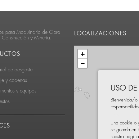
os para Maquinaria de Obra
LOCALIZACIONES
, Construcción y Minería.
+
UCTOS
−
rial de desgaste
je y cadenas
USO DE
ementos y equipos
Bienvenida/o 
estos
responsabilid
Una cookie o g
CES
se guarda en t
nuestra página