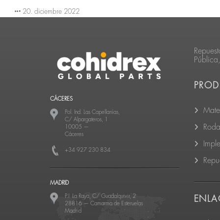
20. diciembre 2022
Repuest
Pública
PROD
CÁCERES
Mate
Pol. Ind. Las Capellanías,
C/ Alpargateros, 1
Roda
10005
—
Cáceres
Impl
+34 927 230 834
Repu
MADRID
P.I. La Raya, C/ Guadalquivir, 2
ENLA
28816
—
Camarma de Esteruelas
Madrid