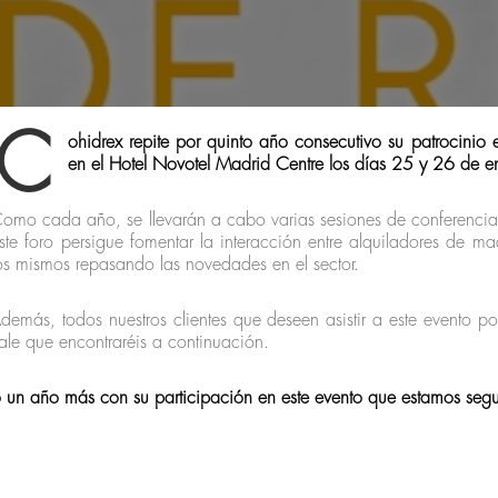
C
ohidrex repite por quinto año consecutivo su patrocinio 
en el Hotel Novotel Madrid Centre los días 25 y 26 de 
omo cada año, se llevarán a cabo varias sesiones de conferencias 
ste foro persigue fomentar la interacción entre alquiladores de 
os mismos repasando las novedades en el sector.
demás, todos nuestros clientes que deseen asistir a este evento p
ale que encontraréis a continuación.
un año más con su participación en este evento que estamos segur