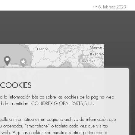
6. febrero 2023
 COOKIES
a la información básica sobre las cookies de la página web
ad de la entidad: COHIDREX GLOBAL PARTS,S.L.U.
alleta informática es un pequeño archivo de información que
u ordenador, “smartphone” o tableta cada vez que visitas
 web. Algunas cookies son nuestras y otras pertenecen a
Leaflet
|
© OpenStreetMap