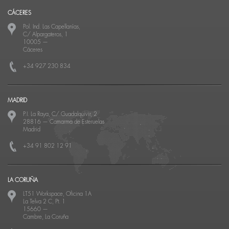
CÁCERES
Pol. Ind. Las Capellanías,
C/ Alpargateros, 1
10005
—
Cáceres
+34 927 230 834
MADRID
P.I. La Raya, C/ Guadalquivir, 2
28816
—
Camarma de Esteruelas
Madrid
+34 91 802 12 91
LA CORUÑA
LT51 Workspace, Oficina 1A
La Telva 2 C, Pt. 1
15660
—
Cambre, La Coruña