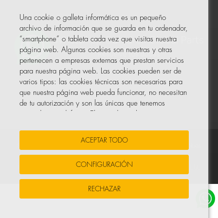
Una cookie o galleta informática es un pequeño
archivo de información que se guarda en tu ordenador,
“smartphone” o tableta cada vez que visitas nuestra
página web. Algunas cookies son nuestras y otras
pertenecen a empresas externas que prestan servicios
para nuestra página web. Las cookies pueden ser de
varios tipos: las cookies técnicas son necesarias para
que nuestra página web pueda funcionar, no necesitan
de tu autorización y son las únicas que tenemos
activadas por defecto. El resto de cookies sirven para
mejorar nuestra página, para personalizarla en base a
tus preferencias, o para poder mostrarte publicidad
ACEPTAR TODO
ajustada a tus búsquedas, gustos e intereses
Sus Datos Seguros
•
Protección de datos
•
Política de cookies
personales.
CONFIGURACIÓN
© Todos los derechos reservados, COHIDREX GLOBAL PARTS, S.L.U.
Puedes aceptar todas estas cookies pulsando el botón
RECHAZAR
ACEPTAR TODO o configurarlas o rechazar su uso
clicando en el apartado PREFERENCIAS.