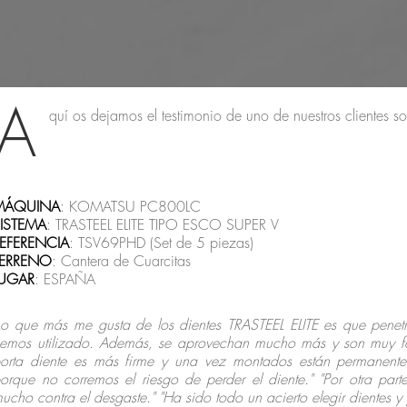
A
quí os dejamos el testimonio de uno de nuestros clientes s
MÁQUINA
: KOMATSU PC800LC
ISTEMA
: TRASTEEL ELITE TIPO ESCO SUPER V
EFERENCIA
: TSV69PHD (Set de 5 piezas)
TERRENO
: Cantera de Cuarcitas
LUGAR
: ESPAÑA
Lo que más me gusta de los dientes TRASTEEL ELITE es que penet
emos utilizado. Además, se aprovechan mucho más y son muy fác
orta diente es más firme y una vez montados están permanente
orque no corremos el riesgo de perder el diente." "Por otra parte,
ucho contra el desgaste." "Ha sido todo un acierto elegir dientes y