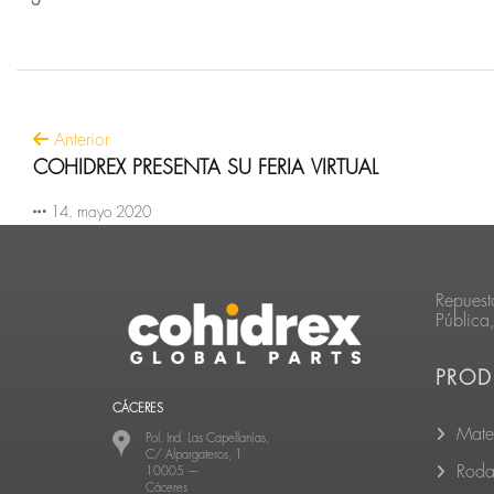
Anterior
COHIDREX PRESENTA SU FERIA VIRTUAL
14. mayo 2020
Repuest
Pública
PROD
CÁCERES
Mate
Pol. Ind. Las Capellanías,
C/ Alpargateros, 1
Roda
10005
—
Cáceres