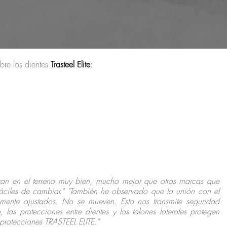
obre los dientes
Trasteel Elite
:
ran en el terreno muy bien, mucho mejor que otras marcas que
iles de cambiar." "También he observado que la unión con el
mente ajustados. No se mueven. Esto nos transmite seguridad
 las protecciones entre dientes y los talones laterales protegen
 protecciones TRASTEEL ELITE."