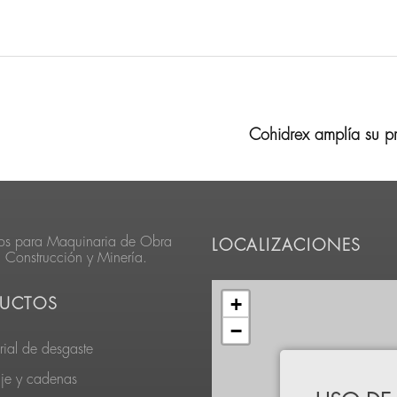
Cohidrex amplía su pr
os para Maquinaria de Obra
LOCALIZACIONES
, Construcción y Minería.
+
UCTOS
−
rial de desgaste
je y cadenas