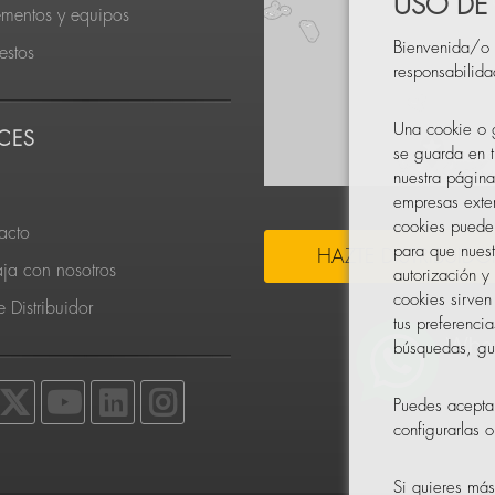
USO DE
ementos y equipos
Bienvenida/o 
estos
responsabilid
Una cookie o g
CES
se guarda en t
nuestra página
empresas exter
cookies pueden
acto
para que nuest
HAZTE DISTRIBUIDO
aja con nosotros
autorización y
cookies sirven
 Distribuidor
tus preferenci
búsquedas, gus
Puedes acepta
configurarlas 
Si quieres má