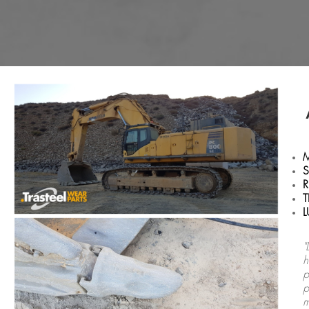
S
R
"
h
p
p
m