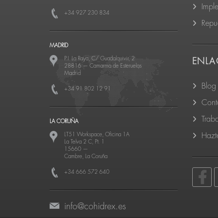
Impl
+34 927 230 834
Repu
MADRID
P.I. La Raya, C/ Guadalquivir, 2
ENLA
28816
—
Camarma de Esteruelas
Madrid
Blog
+34 91 802 12 91
Cont
Trab
LA CORUÑA
LT51 Workspace, Oficina 1A
Hazte
La Telva 2 C, Pt. 1
15660
—
Cambre, La Coruña
+34 666 572 640
info@cohidrex.es