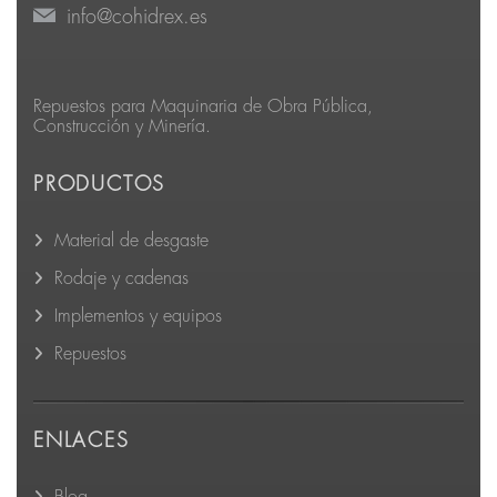
info@cohidrex.es
Repuestos para Maquinaria de Obra Pública,
Construcción y Minería.
PRODUCTOS
Material de desgaste
Rodaje y cadenas
Implementos y equipos
Repuestos
ENLACES