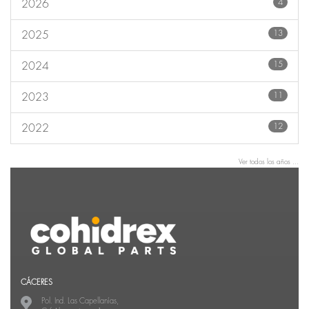
4
2026
13
2025
15
2024
11
2023
12
2022
Ver todos los años ...
CÁCERES
Pol. Ind. Las Capellanías,