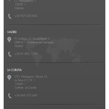
C/ Alpargateros, 1
10005
—
Cáceres
+34 927 230 834
MADRID
P.I. La Raya, C/ Guadalquivir, 2
28816
—
Camarma de Esteruelas
Madrid
+34 91 802 12 91
LA CORUÑA
LT51 Workspace, Oficina 1A
La Telva 2 C, Pt. 1
15660
—
Cambre, La Coruña
+34 666 572 640