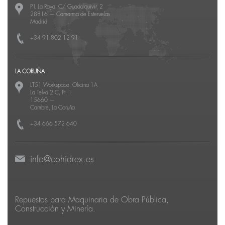
P.I. La Raya, C/ Guadalquivir, 2
28816
—
Camarma de Esteruelas
Madrid
+34 91 802 12 91
LA CORUÑA
LT51 Workspace, Oficina 1A
La Telva 2 C, Pt. 1
15660
—
Cambre, La Coruña
+34 666 572 640
info@cohidrex.es
Repuestos para Maquinaria de Obra Pública,
Construcción y Minería.