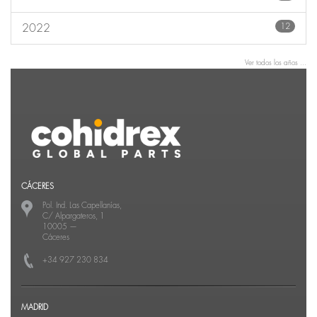
12
2022
Ver todos los años ...
CÁCERES
Pol. Ind. Las Capellanías,
C/ Alpargateros, 1
10005
—
Cáceres
+34 927 230 834
MADRID