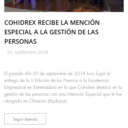
COHIDREX RECIBE LA MENCIÓN
ESPECIAL A LA GESTIÓN DE LAS
PERSONAS
21. septiembre 2018
El pasado día 20 de septiembre de 2018 tuvo lugar la
entrega de la V Edición de los Premios a la Excelencia
Empresarial en Extremadura en la que Cohidrex destacó en la
gestión de las personas con una Mención Especial que le fue
otorgada en Olivenza (Badajoz).
Seguir leyendo