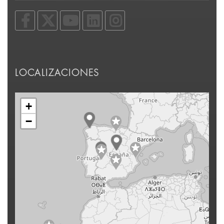
LOCALIZACIONES
+
−