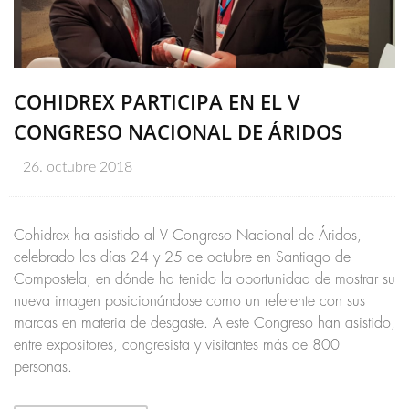
COHIDREX PARTICIPA EN EL V
CONGRESO NACIONAL DE ÁRIDOS
26. octubre 2018
Cohidrex ha asistido al V Congreso Nacional de Áridos,
celebrado los días 24 y 25 de octubre en Santiago de
Compostela, en dónde ha tenido la oportunidad de mostrar su
nueva imagen posicionándose como un referente con sus
marcas en materia de desgaste. A este Congreso han asistido,
entre expositores, congresista y visitantes más de 800
personas.