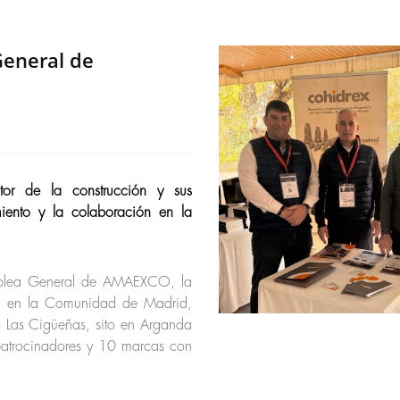
General de
tor de la construcción y sus
miento y la colaboración en la
amblea General de AMAEXCO, la
ión en la Comunidad de Madrid,
 Las Cigüeñas, sito en Arganda
patrocinadores y 10 marcas con