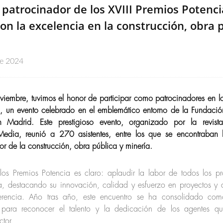
 patrocinador de los XVIII Premios Potenci
con la excelencia en la construcción, obra 
re 2024
viembre, tuvimos el honor de participar como patrocinadores en lo
 un evento celebrado en el emblemático entorno de la Fundació
 Madrid. Este prestigioso evento, organizado por la revist
Media, reunió a 270 asistentes, entre los que se encontraban l
tor de la construcción, obra pública y minería.
 los Premios Potencia es claro: aplaudir la labor de todos los pr
ria, destacando su innovación, calidad y esfuerzo en proyectos y 
erencia. Año tras año, este encuentro se ha consolidado como
e para reconocer el talento y la dedicación de los agentes q
ctor.