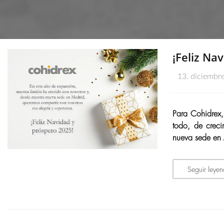
¡Feliz Na
13. diciembr
Para Cohidrex,
todo, de creci
nueva sede en 
Seguir leye