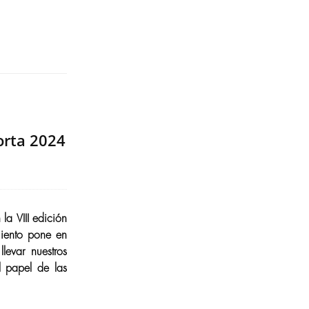
orta 2024
la VIII edición
miento pone en
levar nuestros
l papel de las