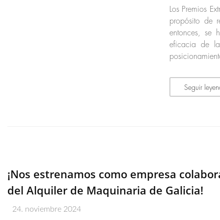
Los Premios Ex
propósito de 
entonces, se 
eficacia de l
posicionamiento
Seguir leye
¡Nos estrenamos como empresa colaborad
del Alquiler de Maquinaria de Galicia!
24. noviembre 2024