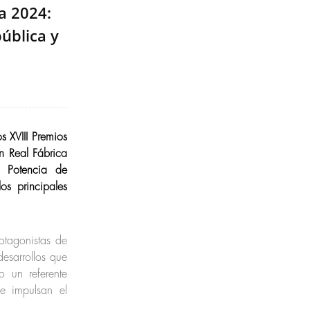
a 2024:
pública y
s XVIII Premios
n Real Fábrica
a Potencia de
os principales
otagonistas de
desarrollos que
 un referente
ue impulsan el