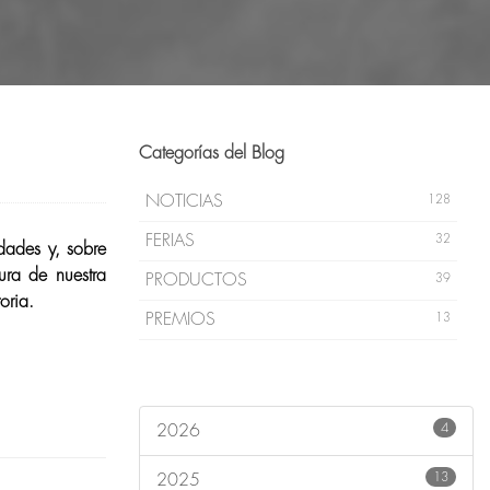
Categorías del Blog
NOTICIAS
128
FERIAS
32
dades y, sobre
ura de nuestra
PRODUCTOS
39
oria.
PREMIOS
13
4
2026
13
2025