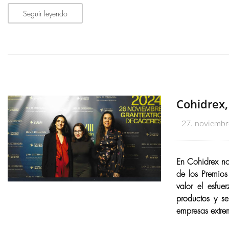
Seguir leyendo
Cohidrex,
27. noviemb
En Cohidrex nos
de los Premios
valor el esfue
productos y se
empresas extre