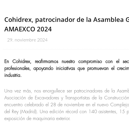
Cohidrex, patrocinador de la Asamblea 
AMAEXCO 2024
29. noviembre 2024
En Cohidrex, reafirmamos nuestro compromiso con el sec
profesionales, apoyando iniciativas que promuevan el creci
industria.
Una vez más, nos enorgullece ser patrocinadores de la As
Asociación de Excavadores y Transportistas de la Construcc
encuentro celebrado el 28 de noviembre en el nuevo Complejo
del Rey (Madrid). Una edición récord con 140 asistentes, 15 
exposición de maquinaria exterior.