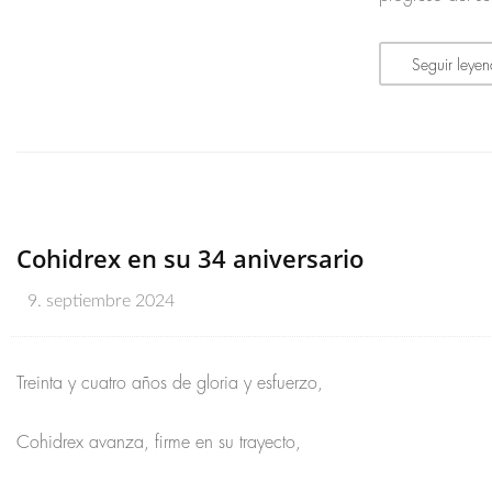
Seguir leye
Cohidrex en su 34 aniversario
9. septiembre 2024
Treinta y cuatro años de gloria y esfuerzo,
Cohidrex avanza, firme en su trayecto,