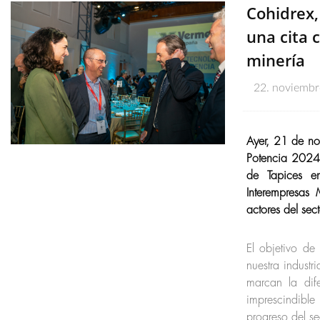
Cohidrex,
una cita 
minería
22. noviemb
Ayer, 21 de no
Potencia 2024,
de Tapices en
Interempresas 
actores del sec
El objetivo de
nuestra indust
marcan la dif
imprescindibl
progreso del se