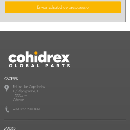
Enviar solicitud de presupuesto
CÁCERES
Pol. Ind. Las Capellanías,
C/ Alpargateros, 1
10005
—
Cáceres
+34 927 230 834
MADRID