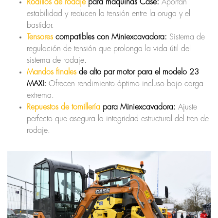
Rodillos de rodaje
para máquinas Case:
Aportan
estabilidad y reducen la tensión entre la oruga y el
bastidor.
Tensores
compatibles con Miniexcavadora:
Sistema de
regulación de tensión que prolonga la vida útil del
sistema de rodaje.
Mandos finales
de alto par motor para el modelo 23
MAXI:
Ofrecen rendimiento óptimo incluso bajo carga
extrema.
Repuestos de tornillería
para Miniexcavadora:
Ajuste
perfecto que asegura la integridad estructural del tren de
rodaje.