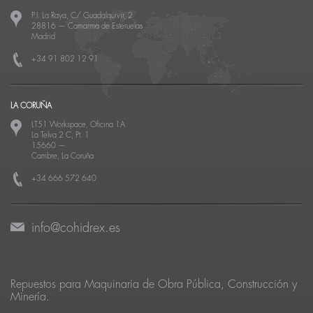
P.I. La Raya, C/ Guadalquivir, 2
28816
—
Camarma de Esteruelas
Madrid
+34 91 802 12 91
LA CORUÑA
LT51 Workspace, Oficina 1A
La Telva 2 C, Pt. 1
15660
—
Cambre, La Coruña
+34 666 572 640
info@cohidrex.es
Repuestos para Maquinaria de Obra Pública, Construcción y
Minería.