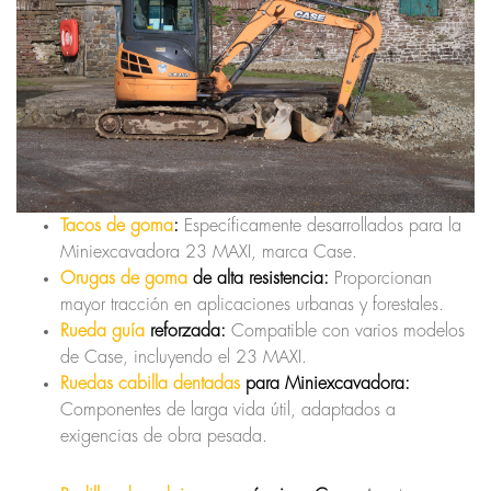
Tacos de goma
:
Específicamente desarrollados para la
Miniexcavadora 23 MAXI, marca Case.
Orugas de goma
de alta resistencia:
Proporcionan
mayor tracción en aplicaciones urbanas y forestales.
Rueda guía
reforzada:
Compatible con varios modelos
de Case, incluyendo el 23 MAXI.
Ruedas cabilla dentadas
para Miniexcavadora:
Componentes de larga vida útil, adaptados a
exigencias de obra pesada.