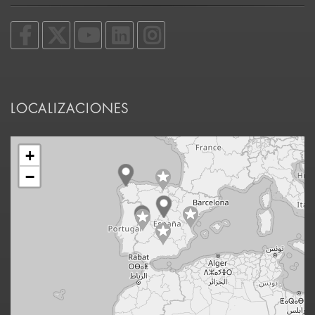
LOCALIZACIONES
+
−