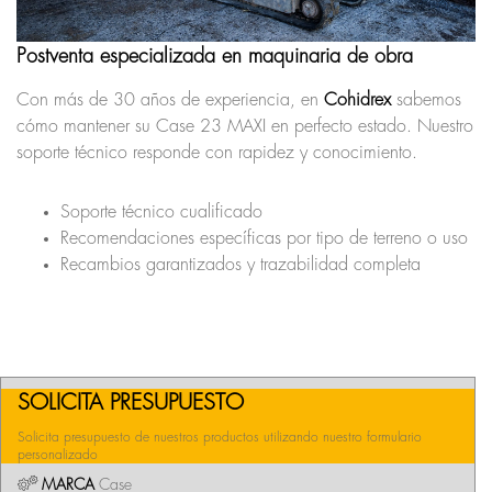
Postventa especializada en maquinaria de obra
Con más de 30 años de experiencia, en
Cohidrex
sabemos
cómo mantener su Case 23 MAXI en perfecto estado. Nuestro
soporte técnico responde con rapidez y conocimiento.
Soporte técnico cualificado
Recomendaciones específicas por tipo de terreno o uso
Recambios garantizados y trazabilidad completa
SOLICITA PRESUPUESTO
Solicita presupuesto de nuestros productos utilizando nuestro formulario
personalizado
MARCA
Case