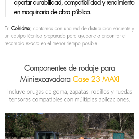
aportar durabilidad, compatibilidad y rendimiento
en maquinaria de obra pública.
En
Cohidrex
, contamos con una red de distribución eficiente y
un equipo técnico preparado para ayudarle a encontrar el
recambio exacto en el menor tiempo posible.
Componentes de rodaje para
Miniexcavadora
Case 23 MAXI
Incluye orugas de goma, zapatas, rodillos y ruedas
tensoras compatibles con múltiples aplicaciones.