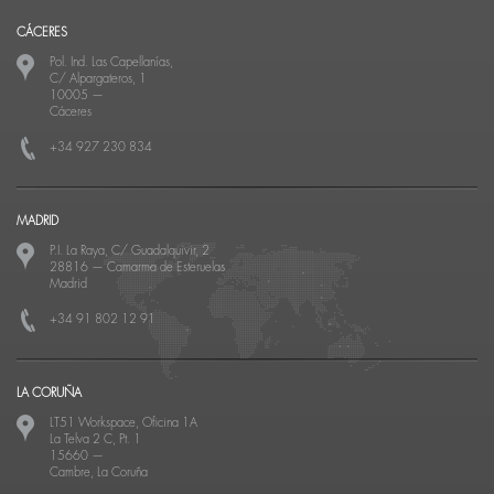
CÁCERES
Pol. Ind. Las Capellanías,
C/ Alpargateros, 1
10005
—
Cáceres
+34 927 230 834
MADRID
P.I. La Raya, C/ Guadalquivir, 2
28816
—
Camarma de Esteruelas
Madrid
+34 91 802 12 91
LA CORUÑA
LT51 Workspace, Oficina 1A
La Telva 2 C, Pt. 1
15660
—
Cambre, La Coruña