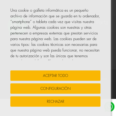
Una cookie o galleta informática es un pequeño
archivo de información que se guarda en tu ordenador,
“smartphone” o tableta cada vez que visitas nuestra
página web. Algunas cookies son nuestras y otras
pertenecen a empresas externas que prestan servicios
para nuestra página web. Las cookies pueden ser de
varios tipos: las cookies técnicas son necesarias para
que nuestra página web pueda funcionar, no necesitan
de tu autorización y son las únicas que tenemos
activadas por defecto. El resto de cookies sirven para
mejorar nuestra página, para personalizarla en base a
tus preferencias, o para poder mostrarte publicidad
ACEPTAR TODO
ajustada a tus búsquedas, gustos e intereses
Sus Datos Seguros
•
Protección de datos
•
Política de cookies
personales.
CONFIGURACIÓN
© Todos los derechos reservados, COHIDREX GLOBAL PARTS, S.L.U.
Puedes aceptar todas estas cookies pulsando el botón
RECHAZAR
ACEPTAR TODO o configurarlas o rechazar su uso
clicando en el apartado PREFERENCIAS.