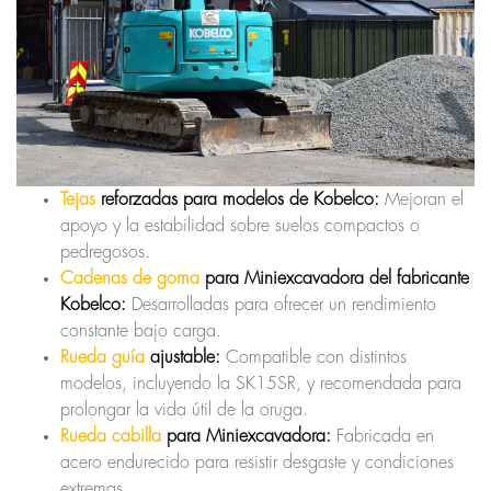
Tejas
reforzadas para modelos de Kobelco:
Mejoran el
apoyo y la estabilidad sobre suelos compactos o
pedregosos.
Cadenas de goma
para Miniexcavadora del fabricante
Kobelco:
Desarrolladas para ofrecer un rendimiento
constante bajo carga.
Rueda guía
ajustable:
Compatible con distintos
modelos, incluyendo la SK15SR, y recomendada para
prolongar la vida útil de la oruga.
Rueda cabilla
para Miniexcavadora:
Fabricada en
acero endurecido para resistir desgaste y condiciones
extremas.