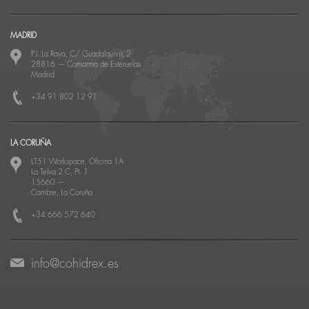
MADRID
P.I. La Raya, C/ Guadalquivir, 2
28816
—
Camarma de Esteruelas
Madrid
+34 91 802 12 91
LA CORUÑA
LT51 Workspace, Oficina 1A
La Telva 2 C, Pt. 1
15660
—
Cambre, La Coruña
+34 666 572 640
info@cohidrex.es