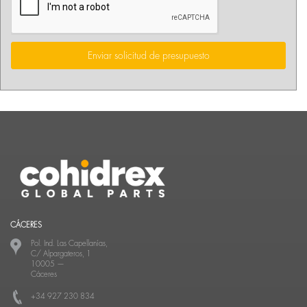
Enviar solicitud de presupuesto
CÁCERES
Pol. Ind. Las Capellanías,
C/ Alpargateros, 1
10005
—
Cáceres
+34 927 230 834