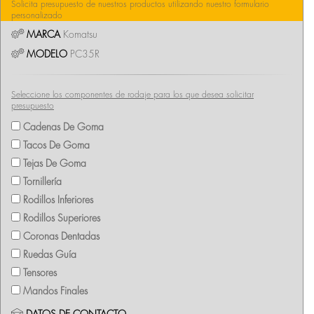
Solicita presupuesto de nuestros productos utilizando nuestro formulario
personalizado
MARCA
Komatsu
MODELO
PC35R
Seleccione los componentes de rodaje para los que desea solicitar
presupuesto
Cadenas De Goma
Tacos De Goma
Tejas De Goma
Tornillería
Rodillos Inferiores
Rodillos Superiores
Coronas Dentadas
Ruedas Guía
Tensores
Mandos Finales