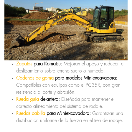
Zapatas
para Komatsu:
Mejoran el apoyo y reducen el
deslizamiento sobre terreno suelto o húmedo.
Cadenas de goma
para modelos Miniexcavadora:
Compatibles con equipos como el PC35R, con gran
resistencia al corte y abrasión.
Rueda guía
delantera:
Diseñada para mantener el
correcto alineamiento del sistema de rodaje.
Ruedas cabilla
para Miniexcavadora:
Garantizan una
distribución uniforme de la fuerza en el tren de rodaje.