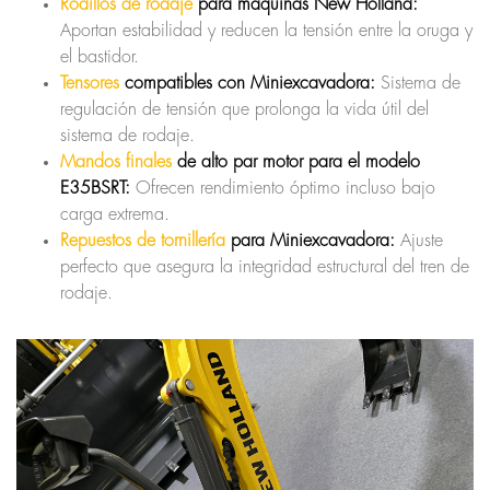
Rodillos de rodaje
para máquinas New Holland:
Aportan estabilidad y reducen la tensión entre la oruga y
el bastidor.
Tensores
compatibles con Miniexcavadora:
Sistema de
regulación de tensión que prolonga la vida útil del
sistema de rodaje.
Mandos finales
de alto par motor para el modelo
E35BSRT:
Ofrecen rendimiento óptimo incluso bajo
carga extrema.
Repuestos de tornillería
para Miniexcavadora:
Ajuste
perfecto que asegura la integridad estructural del tren de
rodaje.