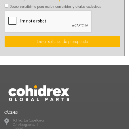
Deseo suscribirme para recibir contenidos y ofertas exclusivas
Enviar solicitud de presupuesto
CÁCERES
Pol. Ind. Las Capellanías,
C/ Alpargateros, 1