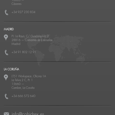
10005
—
Cáceres
+34 927 230 834
MADRID
P.I. La Raya, C/ Guadalquivir, 2
28816
—
Camarma de Esteruelas
Madrid
+34 91 802 12 91
LA CORUÑA
LT51 Workspace, Oficina 1A
La Telva 2 C, Pt. 1
15660
—
Cambre, La Coruña
+34 666 572 640
info@cohidrex.es