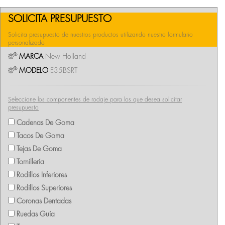
SOLICITA PRESUPUESTO
Solicita presupuesto de nuestros productos utilizando nuestro formulario
personalizado
MARCA
New Holland
MODELO
E35BSRT
Seleccione los componentes de rodaje para los que desea solicitar
presupuesto
Cadenas De Goma
Tacos De Goma
Tejas De Goma
Tornillería
Rodillos Inferiores
Rodillos Superiores
Coronas Dentadas
Ruedas Guía