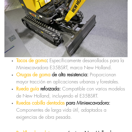
Tacos de goma
:
Específicamente desarrollados para la
Miniexcavadora E35BSRT, marca New Holland.
Orugas de goma
de alta resistencia:
Proporcionan
mayor tracción en aplicaciones urbanas y forestales.
Rueda guía
reforzada:
Compatible con varios modelos
de New Holland, incluyendo el E35BSRT.
Ruedas cabilla dentadas
para Miniexcavadora:
Componentes de larga vida útil, adaptados a
exigencias de obra pesada.