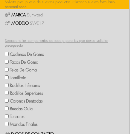
Solicita presupuesto de nuestros productos utilizando nuestro formulario
personalizado
MARCA
Sunward
MODELO
SWE17
Seleccione los componentes de rodaje para los que desea solicitar
presupuesto
Cadenas De Goma
Tacos De Goma
Tejas De Goma
Tornillería
Rodillos Inferiores
Rodillos Superiores
Coronas Dentadas
Ruedas Guía
Tensores
Mandos Finales