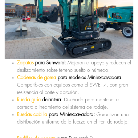
Zapatas
para Sunward:
Mejoran el apoyo y reducen el
deslizamiento sobre terreno suelto o húmedo.
Cadenas de goma
para modelos Miniexcavadora:
Compatibles con equipos como el SWE17, con gran
resistencia al corte y abrasión.
Rueda guía
delantera:
Diseñada para mantener el
correcto alineamiento del sistema de rodaje.
Ruedas cabilla
para Miniexcavadora:
Garantizan una
distribución uniforme de la fuerza en el tren de rodaje.