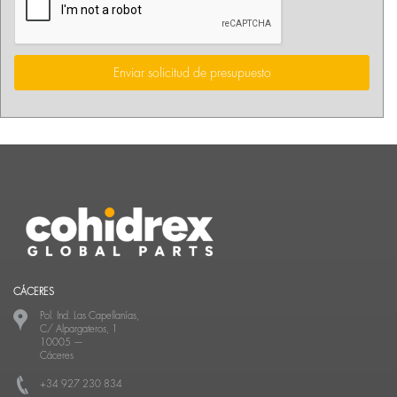
Enviar solicitud de presupuesto
CÁCERES
Pol. Ind. Las Capellanías,
C/ Alpargateros, 1
10005
—
Cáceres
+34 927 230 834