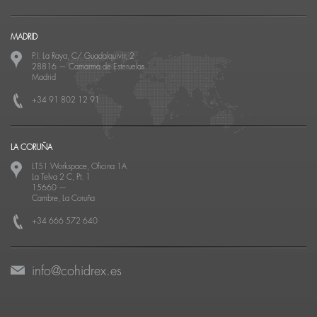
MADRID
P.I. La Raya, C/ Guadalquivir, 2
28816
—
Camarma de Esteruelas
Madrid
+34 91 802 12 91
LA CORUÑA
LT51 Workspace, Oficina 1A
La Telva 2 C, Pt. 1
15660
—
Cambre, La Coruña
+34 666 572 640
info@cohidrex.es