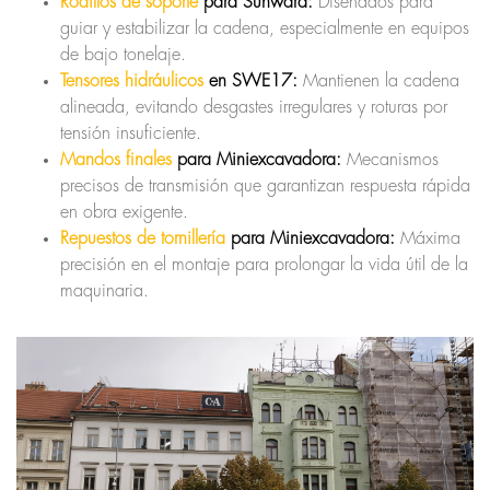
Rodillos de soporte
para Sunward:
Diseñados para
guiar y estabilizar la cadena, especialmente en equipos
de bajo tonelaje.
Tensores hidráulicos
en SWE17:
Mantienen la cadena
alineada, evitando desgastes irregulares y roturas por
tensión insuficiente.
Mandos finales
para Miniexcavadora:
Mecanismos
precisos de transmisión que garantizan respuesta rápida
en obra exigente.
Repuestos de tornillería
para Miniexcavadora:
Máxima
precisión en el montaje para prolongar la vida útil de la
maquinaria.