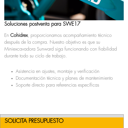
Soluciones postventa para SWE17
En
Cohidrex
, proporcionamos acompañamiento técnico
después de la compra. Nuestro objetivo es que su
Miniexcavadora Sunward siga funcionando con fiabilidad
durante todo su ciclo de trabajo.
Asistencia en ajustes, montaje y verificación
Documentación técnica y planes de mantenimiento
Soporte directo para referencias específicas
SOLICITA PRESUPUESTO