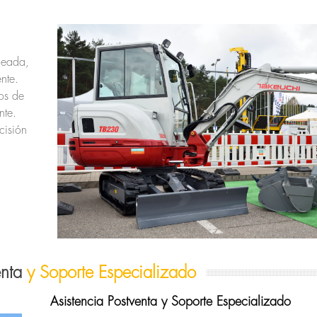
neada,
ente.
os de
nte.
isión
.
enta
y Soporte Especializado
Asistencia Postventa y Soporte Especializado