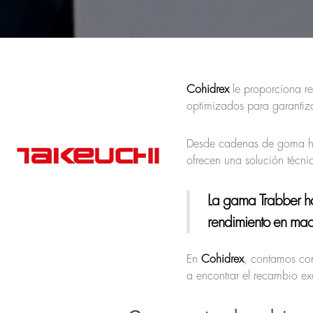
Cohidrex
le proporciona re
optimizados para garantiza
Desde cadenas de goma has
ofrecen una solución técn
La gama Trabber ha
rendimiento en maq
En
Cohidrex
, contamos con
a encontrar el recambio ex