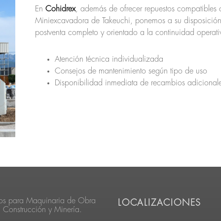
En
Cohidrex
, además de ofrecer repuestos compatibles 
Miniexcavadora de Takeuchi, ponemos a su disposición 
postventa completo y orientado a la continuidad operati
Atención técnica individualizada
Consejos de mantenimiento según tipo de uso
Disponibilidad inmediata de recambios adicional
os para Maquinaria de Obra
LOCALIZACIONES
, Construcción y Minería.