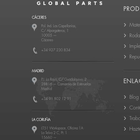
PROD
CÁCERES
Mate
Pol. Ind. Las Capellanías,
C/ Alpargateros, 1
Roda
10005
—
Cáceres
Impl
+34 927 230 834
Repu
MADRID
P.I. La Raya, C/ Guadalquivir, 2
ENLA
28816
—
Camarma de Esteruelas
Madrid
Blog
+34 91 802 12 91
Cont
Trab
LA CORUÑA
LT51 Workspace, Oficina 1A
Hazte
La Telva 2 C, Pt. 1
15660
—