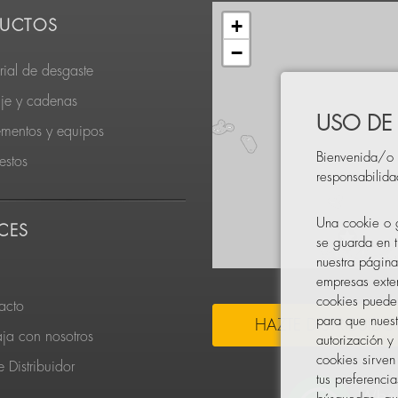
+
UCTOS
−
rial de desgaste
je y cadenas
USO DE
ementos y equipos
Bienvenida/o 
estos
responsabilid
Una cookie o g
CES
se guarda en t
nuestra página
empresas exter
cookies pueden
acto
para que nuest
HAZTE DISTRIBUIDO
aja con nosotros
autorización y
cookies sirven
 Distribuidor
tus preferenci