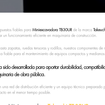
puestos fiables para
Miniexcavadora TB30UR
de la marca
Takeuch
r un funcionamiento eficiente en maquinaria de construcción.
ta zapatas, ruedas tensoras y rodillos, nuestros componentes de 
ica fiable para el mantenimiento de equipos compactos y medianos
 sido desarrollada para aportar durabilidad, compatibili
uinaria de obra pública.
 una red de distribución eficiente y un equipo técnico preparado 
acto en el menor tiempo posible.