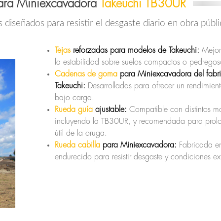
ara Miniexcavadora
Takeuchi TB30UR
iseñados para resistir el desgaste diario en obra públi
Tejas
reforzadas para modelos de Takeuchi:
Mejor
la estabilidad sobre suelos compactos o pedregos
Cadenas de goma
para Miniexcavadora del fabri
Takeuchi:
Desarrolladas para ofrecer un rendimient
bajo carga.
Rueda guía
ajustable:
Compatible con distintos m
incluyendo la TB30UR, y recomendada para prolo
útil de la oruga.
Rueda cabilla
para Miniexcavadora:
Fabricada e
endurecido para resistir desgaste y condiciones ex