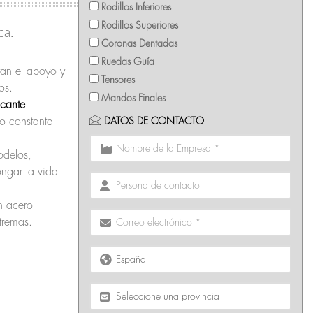
Rodillos Inferiores
Rodillos Superiores
ca.
Coronas Dentadas
Ruedas Guía
an el apoyo y
Tensores
os.
Mandos Finales
cante
o constante
DATOS DE CONTACTO
odelos,
ngar la vida
n acero
tremas.