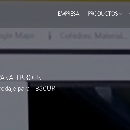
EMPRESA
PRODUCTOS
ARA TB30UR
 rodaje para TB30UR