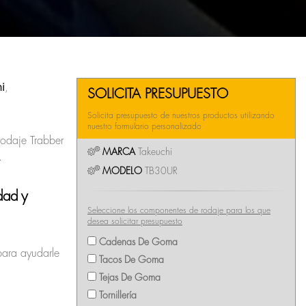
i
,
SOLICITA PRESUPUESTO
Solicita presupuesto de nuestros productos utilizando
nuestro formulario personalizado
rodaje Trabber
MARCA
Takeuchi
.
MODELO
TB30UR
dad y
Seleccione los componentes de rodaje para los que
desea solicitar presupuesto
Cadenas De Goma
para ayudarle
Tacos De Goma
Tejas De Goma
Tornillería