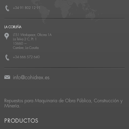
+34 91 802 12 91
LA CORUÑA
LT51 Workspace, Oficina 1A
La Telva 2 C, Pt. 1
15660
—
Cambre, La Coruña
+34 666 572 640
info@cohidrex.es
Repuestos para Maquinaria de Obra Pública, Construcción y
Minería.
PRODUCTOS