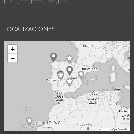
LOCALIZACIONES
+
−
Leaflet
|
© OpenStreetMap