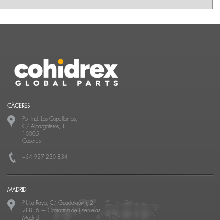
CÁCERES
Pol. Ind. Las Capellanías,
C/ Alpargateros, 1
10005
—
Cáceres
+34 927 230 834
MADRID
P.I. La Raya, C/ Guadalquivir, 2
28816
—
Camarma de Esteruelas
Madrid