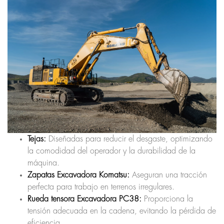
Tejas:
Diseñadas para reducir el desgaste, optimizando
la comodidad del operador y la durabilidad de la
máquina.
Zapatas Excavadora Komatsu:
Aseguran una tracción
perfecta para trabajo en terrenos irregulares.
Rueda tensora Excavadora PC38:
Proporciona la
tensión adecuada en la cadena, evitando la pérdida de
eficiencia.