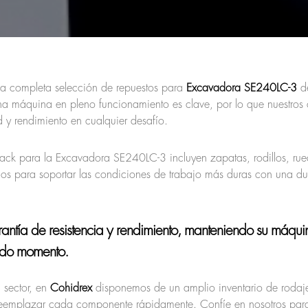
na completa selección de repuestos para
Excavadora SE240LC-3
de
a máquina en pleno funcionamiento es clave, por lo que nuestros
 y rendimiento en cualquier desafío.
rack para la Excavadora SE240LC-3 incluyen zapatas, rodillos, rue
dos para soportar las condiciones de trabajo más duras con una du
antía de resistencia y rendimiento, manteniendo su máqui
odo momento.
 sector, en
Cohidrex
disponemos de un amplio inventario de rodaje
y reemplazar cada componente rápidamente. Confíe en nosotros par