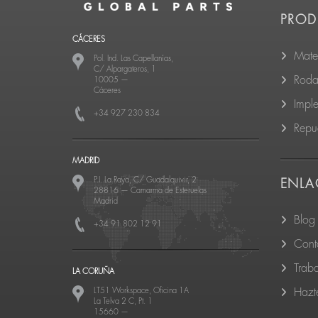
PROD
CÁCERES
Mate
Pol. Ind. Las Capellanías,
C/ Alpargateros, 1
Roda
10005
—
Cáceres
Impl
+34 927 230 834
Repu
MADRID
P.I. La Raya, C/ Guadalquivir, 2
ENLA
28816
—
Camarma de Esteruelas
Madrid
Blog
+34 91 802 12 91
Cont
Trab
LA CORUÑA
LT51 Workspace, Oficina 1A
Hazte
La Telva 2 C, Pt. 1
15660
—