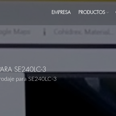
EMPRESA
PRODUCTOS
ARA SE240LC-3
rodaje para SE240LC-3