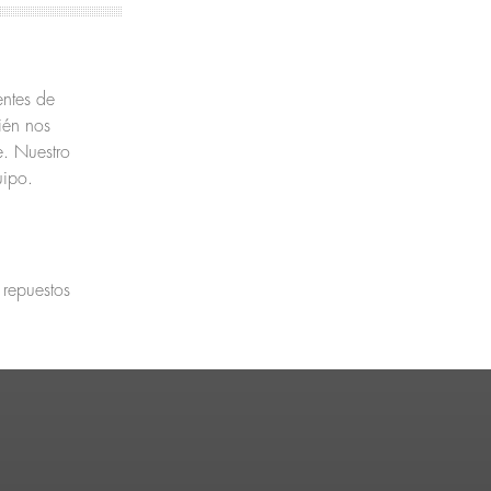
ntes de
ién nos
e. Nuestro
uipo.
 repuestos