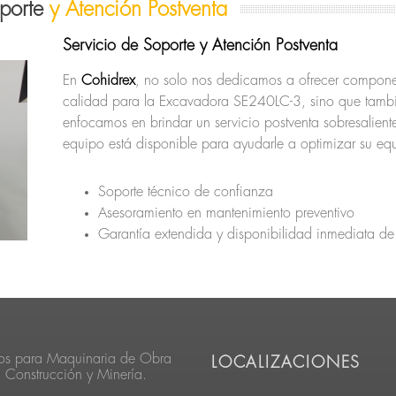
oporte
y Atención Postventa
Servicio de Soporte y Atención Postventa
En
Cohidrex
, no solo nos dedicamos a ofrecer compone
calidad para la Excavadora SE240LC-3, sino que tamb
enfocamos en brindar un servicio postventa sobresalient
equipo está disponible para ayudarle a optimizar su eq
Soporte técnico de confianza
Asesoramiento en mantenimiento preventivo
Garantía extendida y disponibilidad inmediata de
os para Maquinaria de Obra
LOCALIZACIONES
, Construcción y Minería.