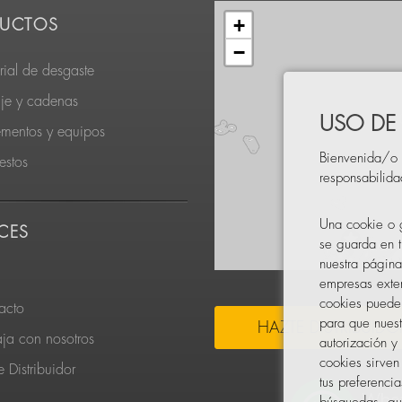
+
UCTOS
−
rial de desgaste
je y cadenas
USO DE
ementos y equipos
Bienvenida/o 
estos
responsabilid
Una cookie o g
CES
se guarda en t
nuestra página
empresas exter
cookies pueden
acto
para que nuest
HAZTE DISTRIBUIDO
aja con nosotros
autorización y
cookies sirven
 Distribuidor
tus preferenci