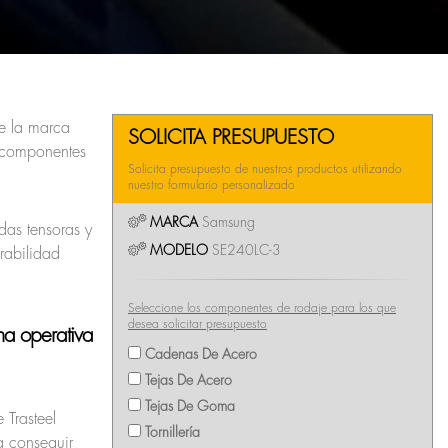
 la marca
SOLICITA PRESUPUESTO
 componentes
Solicita presupuesto de nuestros productos utilizando
nuestro formulario personalizado
MARCA
Samsung
das tensoras y
MODELO
SE240LC-3
rabilidad
Seleccione los componentes de rodaje para los que
desea solicitar presupuesto
na operativa
Cadenas De Acero
Tejas De Acero
Tejas De Goma
 Trasteel
Tornillería
a conseguir