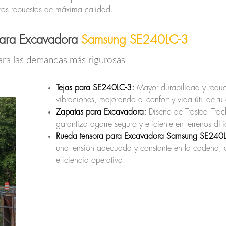
tros repuestos de máxima calidad.
para Excavadora
Samsung SE240LC-3
ara las demandas más rigurosas
Tejas para SE240LC-3:
Mayor durabilidad y redu
vibraciones, mejorando el confort y vida útil de tu
Zapatas para Excavadora:
Diseño de Trasteel Tra
garantiza agarre seguro y eficiente en terrenos difíc
Rueda tensora para Excavadora Samsung SE240L
una tensión adecuada y constante en la cadena,
eficiencia operativa.