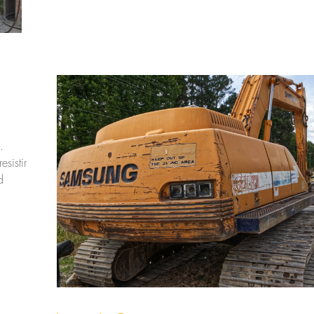
.
sistir
d