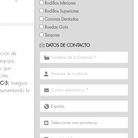
Rodillos Inferiores
Rodillos Superiores
Coronas Dentadas
Ruedas Guía
Tensores
DATOS DE CONTACTO
cción de
 equipo.
ck que
iles.
C-3:
Asegura
 aumentando la