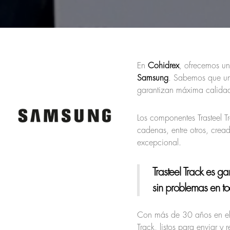
En
Cohidrex
, ofrecemos u
Samsung
. Sabemos que un
garantizan máxima calidad
Los componentes Trasteel T
cadenas, entre otros, crea
excepcional.
Trasteel Track
es gar
sin problemas en t
Con más de 30 años en el
Track, listos para enviar 