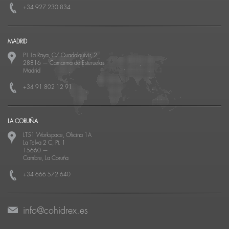
+34 927 230 834
MADRID
P.I. La Raya, C/ Guadalquivir, 2
28816
—
Camarma de Esteruelas
Madrid
+34 91 802 12 91
LA CORUÑA
LT51 Workspace, Oficina 1A
La Telva 2 C, Pt. 1
15660
—
Cambre, La Coruña
+34 666 572 640
info@cohidrex.es