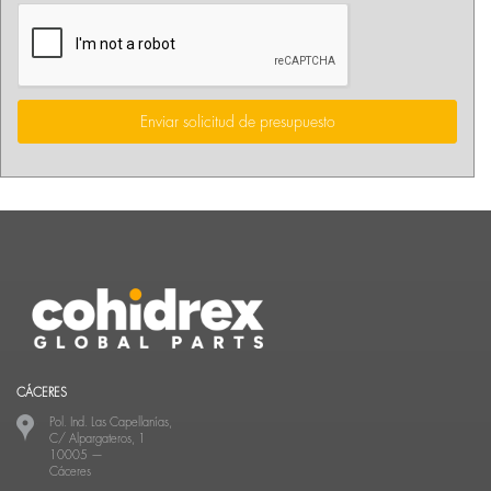
Enviar solicitud de presupuesto
CÁCERES
Pol. Ind. Las Capellanías,
C/ Alpargateros, 1
10005
—
Cáceres