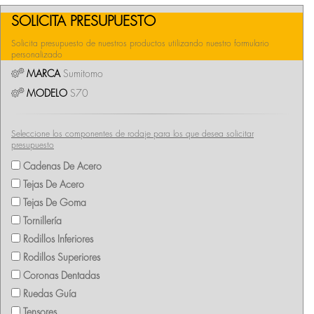
SOLICITA PRESUPUESTO
Solicita presupuesto de nuestros productos utilizando nuestro formulario
personalizado
MARCA
Sumitomo
MODELO
S70
Seleccione los componentes de rodaje para los que desea solicitar
presupuesto
Cadenas De Acero
Tejas De Acero
Tejas De Goma
Tornillería
Rodillos Inferiores
Rodillos Superiores
Coronas Dentadas
Ruedas Guía
Tensores