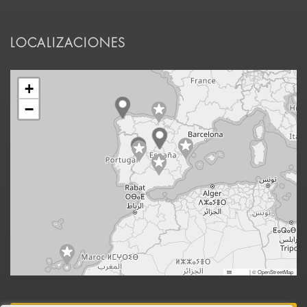
LOCALIZACIONES
+
−
Leaflet
|
© OpenStreetMap