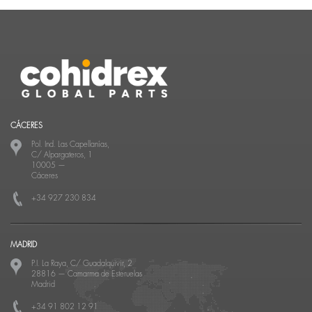
CÁCERES
Pol. Ind. Las Capellanías,
C/ Alpargateros, 1
10005
—
Cáceres
+34 927 230 834
MADRID
P.I. La Raya, C/ Guadalquivir, 2
28816
—
Camarma de Esteruelas
Madrid
+34 91 802 12 91