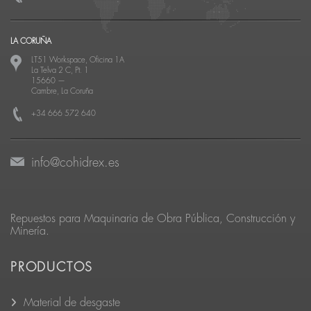
LA CORUÑA
LT51 Workspace, Oficina 1A
La Telva 2 C, Pt. 1
15660
—
Cambre, La Coruña
+34 666 572 640
info@cohidrex.es
Repuestos para Maquinaria de Obra Pública, Construcción y
Minería.
PRODUCTOS
Material de desgaste