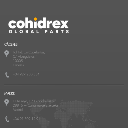
CÁCERES
Pol. Ind. Las Capellanías,
C/ Alpargateros, 1
10005
—
Cáceres
+34 927 230 834
MADRID
P.I. La Raya, C/ Guadalquivir, 2
28816
—
Camarma de Esteruelas
Madrid
+34 91 802 12 91