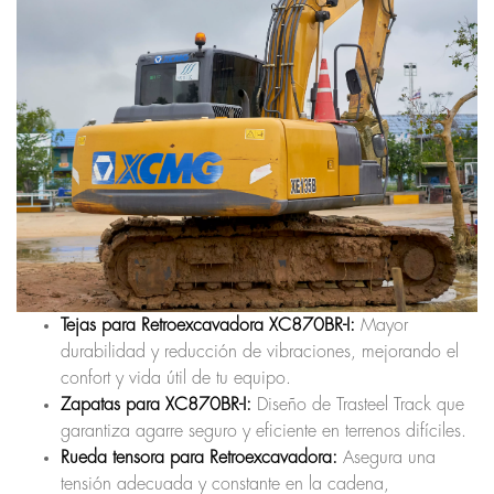
Tejas para Retroexcavadora XC870BR-I:
Mayor
durabilidad y reducción de vibraciones, mejorando el
confort y vida útil de tu equipo.
Zapatas para XC870BR-I:
Diseño de Trasteel Track que
garantiza agarre seguro y eficiente en terrenos difíciles.
Rueda tensora para Retroexcavadora:
Asegura una
tensión adecuada y constante en la cadena,