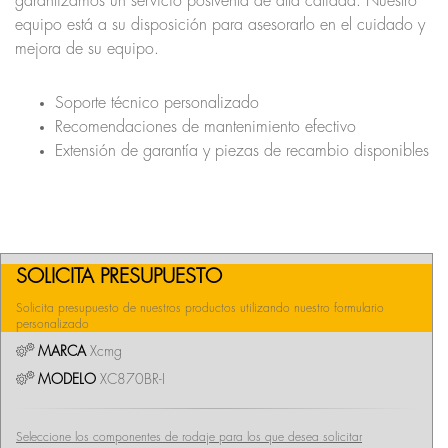
garantizamos un servicio postventa de alta calidad. Nuestro
equipo está a su disposición para asesorarlo en el cuidado y
mejora de su equipo.
Soporte técnico personalizado
Recomendaciones de mantenimiento efectivo
Extensión de garantía y piezas de recambio disponibles
SOLICITA PRESUPUESTO
Solicita presupuesto de nuestros productos utilizando nuestro formulario
personalizado
MARCA
Xcmg
MODELO
XC870BR-I
Seleccione los componentes de rodaje para los que desea solicitar