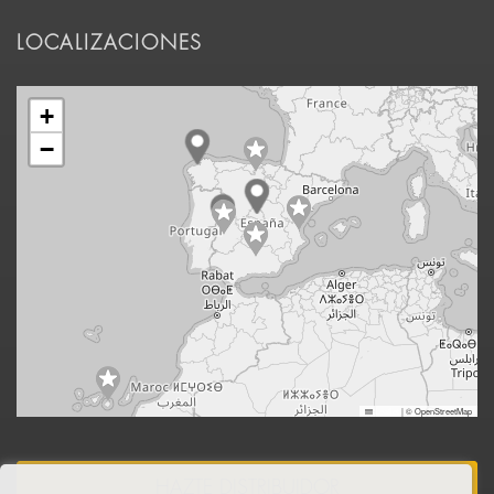
LOCALIZACIONES
+
−
Leaflet
|
© OpenStreetMap
HAZTE DISTRIBUIDOR