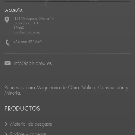
LA CORUÑA
LT51 Workspace, Oficina 1A
La Telva 2 C, Pt. 1
15660
—
Cambre, La Coruña
+34 666 572 640
info@cohidrex.es
Repuestos para Maquinaria de Obra Pública, Construcción y
Minería.
PRODUCTOS
Material de desgaste
Rodaje y cadenas