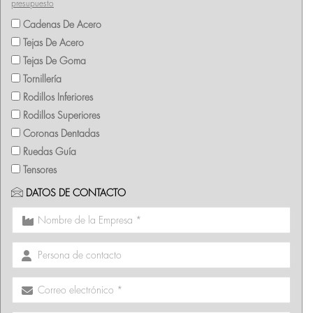
presupuesto
Cadenas De Acero
Tejas De Acero
Tejas De Goma
Tornillería
Rodillos Inferiores
Rodillos Superiores
Coronas Dentadas
Ruedas Guía
Tensores
DATOS DE CONTACTO