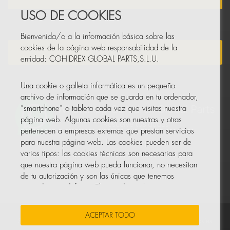
USO DE COOKIES
Bienvenida/o a la información básica sobre las
cookies de la página web responsabilidad de la
NEWSLETTER
entidad: COHIDREX GLOBAL PARTS,S.L.U.
Una cookie o galleta informática es un pequeño
archivo de información que se guarda en tu ordenador,
“smartphone” o tableta cada vez que visitas nuestra
página web. Algunas cookies son nuestras y otras
pertenecen a empresas externas que prestan servicios
para nuestra página web. Las cookies pueden ser de
varios tipos: las cookies técnicas son necesarias para
que nuestra página web pueda funcionar, no necesitan
de tu autorización y son las únicas que tenemos
activadas por defecto. El resto de cookies sirven para
mejorar nuestra página, para personalizarla en base a
tus preferencias, o para poder mostrarte publicidad
ACEPTAR TODO
ajustada a tus búsquedas, gustos e intereses
Sus Datos Seguros
•
Protección de datos
•
Política de cookies