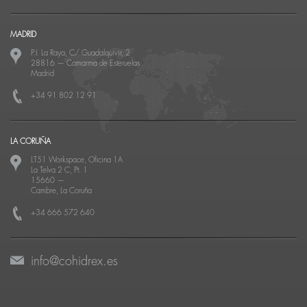
MADRID
P.I. La Raya, C/ Guadalquivir, 2
28816
—
Camarma de Esteruelas
Madrid
+34 91 802 12 91
LA CORUÑA
LT51 Workspace, Oficina 1A
La Telva 2 C, Pt. 1
15660
—
Cambre, La Coruña
+34 666 572 640
info@cohidrex.es