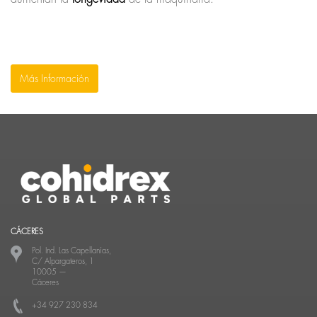
Más Información
CÁCERES
Pol. Ind. Las Capellanías,
C/ Alpargateros, 1
10005
—
Cáceres
+34 927 230 834