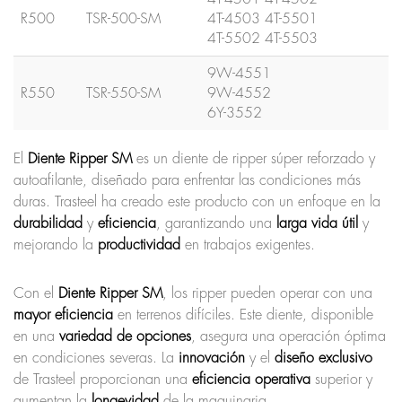
R500
TSR-500-SM
4T-4503 4T-5501
4T-5502 4T-5503
9W-4551
R550
TSR-550-SM
9W-4552
6Y-3552
El
Diente Ripper SM
es un diente de ripper súper reforzado y
autoafilante, diseñado para enfrentar las condiciones más
duras. Trasteel ha creado este producto con un enfoque en la
durabilidad
y
eficiencia
, garantizando una
larga vida útil
y
mejorando la
productividad
en trabajos exigentes.
Con el
Diente Ripper SM
, los ripper pueden operar con una
mayor eficiencia
en terrenos difíciles. Este diente, disponible
en una
variedad de opciones
, asegura una operación óptima
en condiciones severas. La
innovación
y el
diseño exclusivo
de Trasteel proporcionan una
eficiencia operativa
superior y
aumentan la
longevidad
de la maquinaria.