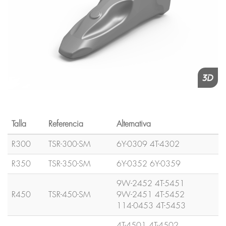
Talla
Referencia
Alternativa
R300
TSR-300-SM
6Y-0309 4T-4302
R350
TSR-350-SM
6Y-0352 6Y-0359
9W-2452 4T-5451
R450
TSR-450-SM
9W-2451 4T-5452
114-0453 4T-5453
4T-4501 4T-4502