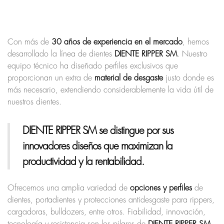
Con más de
30 años de experiencia en el mercado
, hemos
desarrollado la línea de dientes
DIENTE RIPPER SM
. Nuestro
equipo técnico ha diseñado perfiles exclusivos que
proporcionan un extra de
material de desgaste
justo donde es
más necesario, extendiendo considerablemente la vida útil de
nuestros dientes.
DIENTE RIPPER SM
se distingue por sus
innovadores diseños que maximizan la
productividad y la rentabilidad.
Ofrecemos una amplia variedad de
opciones y perfiles
de
dientes, portadientes y protecciones antidesgaste para rippers,
cargadoras, bulldozers, entre otros. Fiabilidad, innovación,