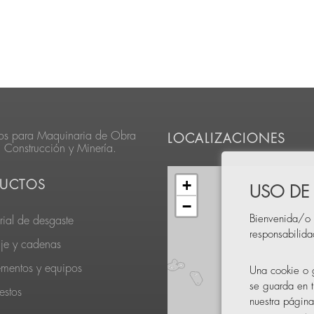
os para Maquinaria de Obra
LOCALIZACIONES
, Construcción y Minería.
+
UCTOS
USO DE
−
Bienvenida/o 
rial de desgaste
responsabilid
je y cadenas
ementos y equipos
Una cookie o g
se guarda en t
estos
nuestra página