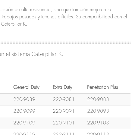
ición de alta resistencia, sino que también mejoran la
trabajos pesados y terrenos difíciles. Su compatibilidad con el
Caterpillar K.
 el sistema Caterpillar K.
General Duty
Extra Duty
Penetration Plus
220-9089
220-9081
220-9083
220-9099
220-9091
220-9093
220-9109
220-9101
220-9103
220-9119
232-2111
220-9113