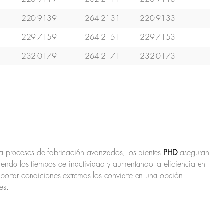
220-9139
264-2131
220-9133
229-7159
264-2151
229-7153
232-0179
264-2171
232-0173
 a procesos de fabricación avanzados, los dientes
PHD
aseguran
iendo los tiempos de inactividad y aumentando la eficiencia en
portar condiciones extremas los convierte en una opción
es.