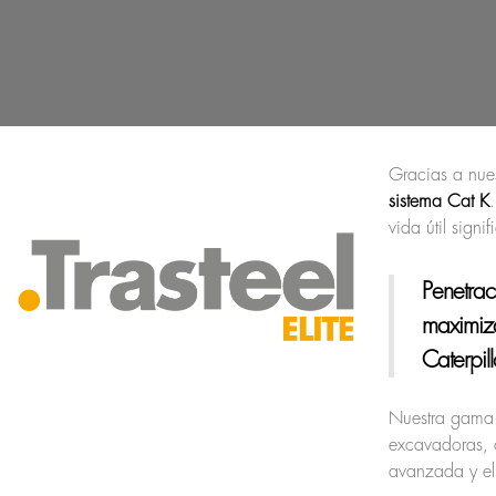
Gracias a nue
sistema Cat K
vida útil sign
Penetrac
maximiza
Caterpill
Nuestra gama 
excavadoras, c
avanzada y el 