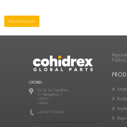
Más Información
Repuest
Pública
PROD
CÁCERES
Mate
Pol. Ind. Las Capellanías,
C/ Alpargateros, 1
Roda
10005
—
Cáceres
Impl
+34 927 230 834
Repu