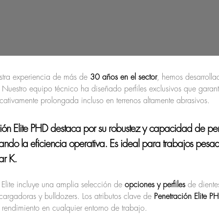
stra experiencia de más de
30 años en el sector
, hemos desarroll
. Nuestro equipo técnico ha diseñado perfiles exclusivos que gara
ificativamente prolongada incluso en terrenos altamente abrasivos.
ión Elite PHD
destaca por su robustez y capacidad de pen
ndo la eficiencia operativa. Es ideal para trabajos pes
ar K
.
Elite incluye una amplia selección de
opciones y perfiles
de dientes
argadoras y bulldozers. Los atributos clave de
Penetración Elite P
rendimiento en cualquier entorno de trabajo.