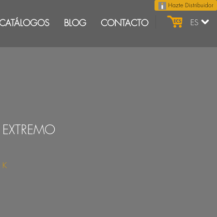
Hazte Distribuidor
CATÁLOGOS
BLOG
CONTACTO
ES
O EXTREMO
a K