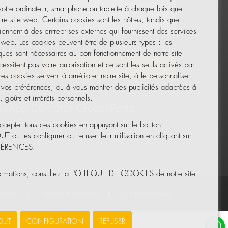
 votre ordinateur, smartphone ou tablette à chaque fois que
tre site web. Certains cookies sont les nôtres, tandis que
iennent à des entreprises externes qui fournissent des services
Leaflet
|
© OpenStreetMap
e web. Les cookies peuvent être de plusieurs types : les
ques sont nécessaires au bon fonctionnement de notre site
essitent pas votre autorisation et ce sont les seuls activés par
UR
NEWSLETTER
res cookies servent à améliorer notre site, à le personnaliser
 vos préférences, ou à vous montrer des publicités adaptées à
 goûts et intérêts personnels.
cepter tous ces cookies en appuyant sur le bouton
ou les configurer ou refuser leur utilisation en cliquant sur
ÉFÉRENCES.
formations, consultez la POLITIQUE DE COOKIES de notre site
urisées
•
Protection des données
•
Politique de cookies
OUT
CONFIGURATION
REFUSER