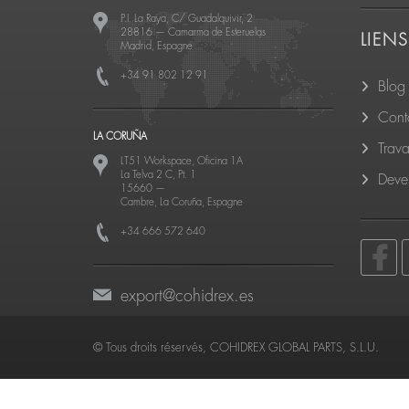
P.I. La Raya, C/ Guadalquivir, 2
28816
—
Camarma de Esteruelas
LIENS
Madrid, Espagne
+34 91 802 12 91
Blog
Cont
LA CORUÑA
Trava
LT51 Workspace, Oficina 1A
La Telva 2 C, Pt. 1
Deven
15660
—
Cambre, La Coruña, Espagne
+34 666 572 640
export@cohidrex.es
© Tous droits réservés, COHIDREX GLOBAL PARTS, S.L.U.