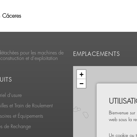
n Cáceres
détachées pour les machines de
EMPLACEMENTS
construction et d'exploitation
+
UITS
−
iel d'usure
UTILISA
lles et Train de Roulement
Bienvenue sur 
soires et Équipements
web sous la re
es de Rechange
Un cookie ou t