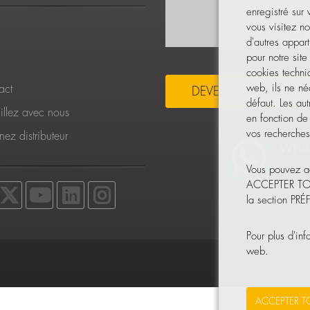
enregistré sur
vous visitez no
d'autres appart
pour notre sit
cookies techni
web, ils ne néc
act
DEVENEZ DISTRIBUTE
défaut. Les aut
illez avec nous
en fonction de
vos recherches,
ez distributeur
Vous pouvez ac
ACCEPTER TOUT 
la section PR
Pour plus d'in
web.
Vos données sont séc
ACCEPTER T