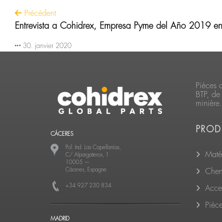
Précédent
Entrevista a Cohidrex, Empresa Pyme del Año 2019 e
30. janvier 2020
Pièces 
BTP, de 
minière.
PROD
CÁCERES
Pol. Ind. Las Capellanías,
Matér
C/ Alpargateros, 1
10005
—
Cáceres, Espagne
Cheni
+34 927 230 834
Acce
Pièc
MADRID