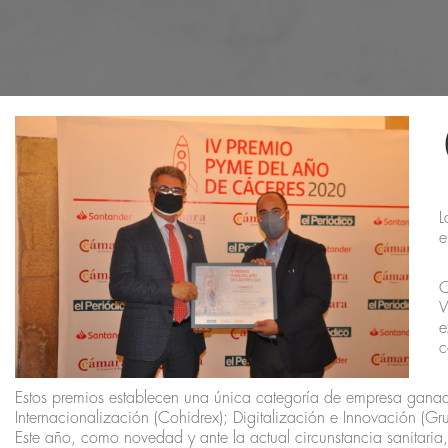
L
e
C
W
e
c
Estos premios establecen una única categoría de empresa gana
Internacionalización (Cohidrex); Digitalización e Innovación (
Este año, como novedad y ante la actual circunstancia sanitaria