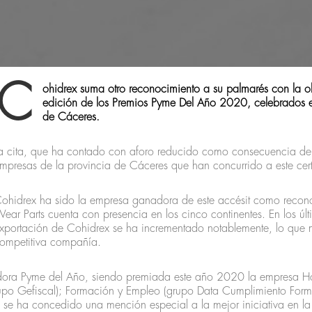
C
ohidrex suma otro reconocimiento a su palmarés con la ob
edición de los Premios Pyme Del Año 2020, celebrados e
de Cáceres.
a cita, que ha contado con aforo reducido como consecuencia de l
mpresas de la provincia de Cáceres que han concurrido a este cert
ohidrex ha sido la empresa ganadora de este accésit como reconoc
ear Parts cuenta con presencia en los cinco continentes. En los úl
xportación de Cohidrex se ha incrementado notablemente, lo que mu
ompetitiva compañía.
dora Pyme del Año, siendo premiada este año 2020 la empresa Ho
Grupo Gefiscal); Formación y Empleo (grupo Data Cumplimiento For
, se ha concedido una mención especial a la mejor iniciativa en la 