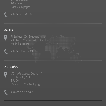
10005
—
Cáceres, Espagne
+34 927 230 834
MADRID
P.I. La Raya, C/ Guadalquivir, 2
28816
—
Camarma de Esteruelas
Madrid, Espagne
+34 91 802 12 91
LA CORUÑA
LT51 Workspace, Oficina 1A
La Telva 2 C, Pt. 1
15660
—
Cambre, La Coruña, Espagne
+34 666 572 640