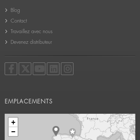
Blog
Contact
Travaillez avec nous
Devenez distributeur
EMPLACEMENTS
+
−