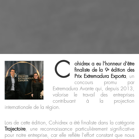
C
ohidrex a eu l’honneur d’être
finaliste de la 9ᵉ édition des
Prix Extremadura Exporta
, un
concours promu par
Extremadura Avante qui, depuis 2013,
valorise le travail des entreprises
contribuant à la projection
internationale de la région.
Lors de cette édition, Cohidrex a été finaliste dans la catégorie
Trajectoire
, une reconnaissance particulièrement significative
pour notre entreprise, car elle reflète l’effort constant que nous