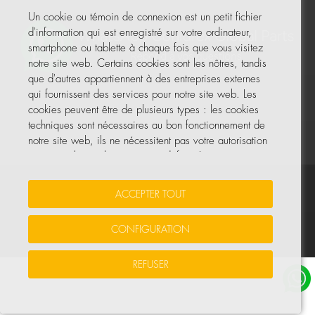
Un cookie ou témoin de connexion est un petit fichier
d'information qui est enregistré sur votre ordinateur,
smartphone ou tablette à chaque fois que vous visitez
notre site web. Certains cookies sont les nôtres, tandis
que d'autres appartiennent à des entreprises externes
qui fournissent des services pour notre site web. Les
cookies peuvent être de plusieurs types : les cookies
techniques sont nécessaires au bon fonctionnement de
notre site web, ils ne nécessitent pas votre autorisation
et ce sont les seuls activés par défaut. Les autres
cookies servent à améliorer notre site, à le
personnaliser en fonction de vos préférences, ou à
Vos données sont sécurisées
•
Protection des données
•
ACCEPTER TOUT
vous montrer des publicités adaptées à vos recherches,
Politique de cookies
goûts et intérêts personnels.
CONFIGURATION
© Tous droits réservés, COHIDREX GLOBAL PARTS, S.L.U.
Vous pouvez accepter tous ces cookies en appuyant sur
REFUSER
le bouton ACCEPTER TOUT ou les configurer ou refuser
leur utilisation en cliquant sur la section PRÉFÉRENCES.