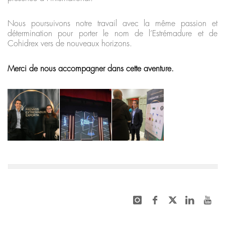
Nous poursuivons notre travail avec la même passion et
détermination pour porter le nom de l’Estrémadure et de
Cohidrex vers de nouveaux horizons.
Merci de nous accompagner dans cette aventure.