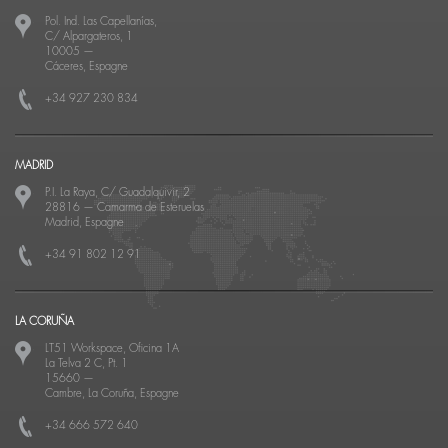
Pol. Ind. Las Capellanías,
C/ Alpargateros, 1
10005
—
Cáceres, Espagne
+34 927 230 834
MADRID
P.I. La Raya, C/ Guadalquivir, 2
28816
—
Camarma de Esteruelas
Madrid, Espagne
+34 91 802 12 91
LA CORUÑA
LT51 Workspace, Oficina 1A
La Telva 2 C, Pt. 1
15660
—
Cambre, La Coruña, Espagne
+34 666 572 640