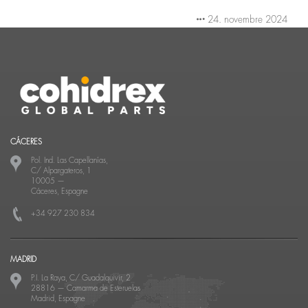
24. novembre 2024
CÁCERES
Pol. Ind. Las Capellanías,
C/ Alpargateros, 1
10005
—
Cáceres, Espagne
+34 927 230 834
MADRID
P.I. La Raya, C/ Guadalquivir, 2
28816
—
Camarma de Esteruelas
Madrid, Espagne