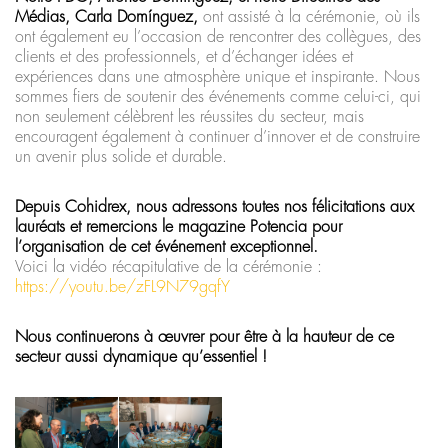
Médias, Carla Domínguez,
ont assisté à la cérémonie, où ils
ont également eu l’occasion de rencontrer des collègues, des
clients et des professionnels, et d’échanger idées et
expériences dans une atmosphère unique et inspirante. Nous
sommes fiers de soutenir des événements comme celui-ci, qui
non seulement célèbrent les réussites du secteur, mais
encouragent également à continuer d’innover et de construire
un avenir plus solide et durable.
Depuis Cohidrex, nous adressons toutes nos félicitations aux
lauréats et remercions le magazine Potencia pour
l’organisation de cet événement exceptionnel.
Voici la vidéo récapitulative de la cérémonie :
https://youtu.be/zFL9N79gqfY
Nous continuerons à œuvrer pour être à la hauteur de ce
secteur aussi dynamique qu’essentiel !