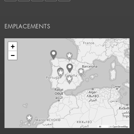
EMPLACEMENTS
+
−
Leaflet
|
© OpenStreetMap