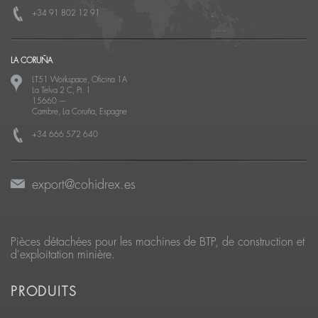
+34 91 802 12 91
LA CORUÑA
LT51 Workspace, Oficina 1A
La Telva 2 C, Pt. 1
15660
—
Cambre, La Coruña, Espagne
+34 666 572 640
export@cohidrex.es
Pièces détachées pour les machines de BTP, de construction et
d'exploitation minière.
PRODUITS