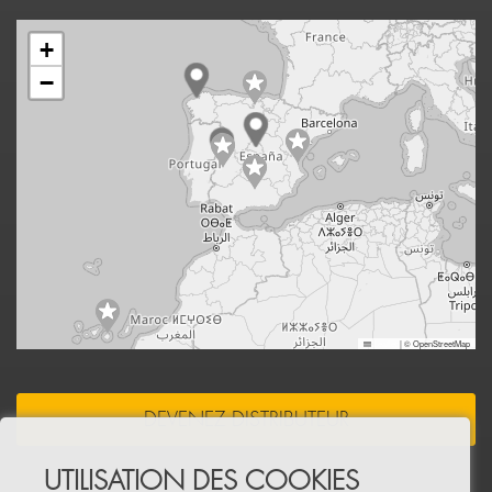
+
−
Leaflet
|
© OpenStreetMap
DEVENEZ DISTRIBUTEUR
UTILISATION DES COOKIES