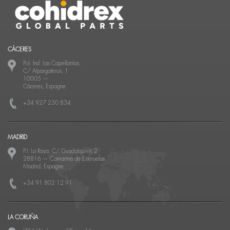
CÁCERES
Pol. Ind. Las Capellanías,
C/ Alpargateros, 1
10005
—
Cáceres, Espagne
+34 927 230 834
MADRID
P.I. La Raya, C/ Guadalquivir, 2
28816
—
Camarma de Esteruelas
Madrid, Espagne
+34 91 802 12 91
LA CORUÑA