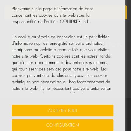
Bienvenue sur la page d'information de base
NEWSLETTER
concernant les cookies du site web sous la
responsabilité de l'entité : COHIDREX, S.L.
Un cookie ou témoin de connexion est un petit fichier
d'information qui est enregistré sur votre ordinateur,
smartphone ou tablette à chaque fois que vous visitez
notre site web. Certains cookies sont les nôtres, tandis
que d'autres appartiennent à des entreprises externes
qui fournissent des services pour notre site web. Les
cookies peuvent être de plusieurs types : les cookies
techniques sont nécessaires au bon fonctionnement de
notre site web, ils ne nécessitent pas votre autorisation
et ce sont les seuls activés par défaut. Les autres
cookies servent à améliorer notre site, à le
personnaliser en fonction de vos préférences, ou à
Vos données sont sécurisées
•
Protection des données
•
ACCEPTER TOUT
vous montrer des publicités adaptées à vos recherches,
Politique de cookies
goûts et intérêts personnels.
CONFIGURATION
© Tous droits réservés, COHIDREX GLOBAL PARTS, S.L.U.