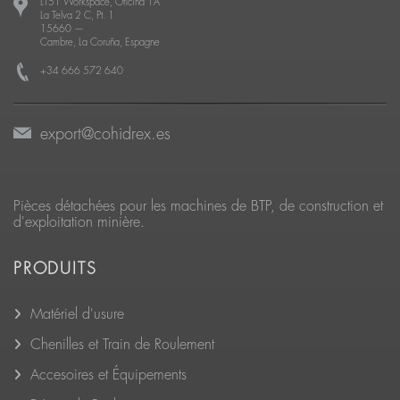
LT51 Workspace, Oficina 1A
La Telva 2 C, Pt. 1
15660
—
Cambre, La Coruña, Espagne
+34 666 572 640
export@cohidrex.es
Pièces détachées pour les machines de BTP, de construction et
d'exploitation minière.
PRODUITS
Matériel d'usure
Chenilles et Train de Roulement
Accesoires et Équipements