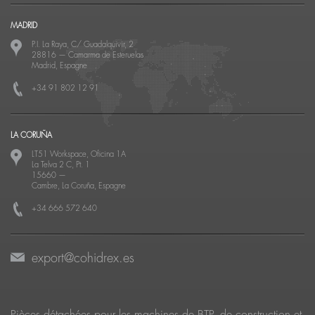
MADRID
P.I. La Raya, C/ Guadalquivir, 2
28816
—
Camarma de Esteruelas
Madrid, Espagne
+34 91 802 12 91
LA CORUÑA
LT51 Workspace, Oficina 1A
La Telva 2 C, Pt. 1
15660
—
Cambre, La Coruña, Espagne
+34 666 572 640
export@cohidrex.es
Pièces détachées pour les machines de BTP, de construction et