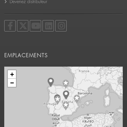
Devenez distributeur
EMPLACEMENTS
+
−