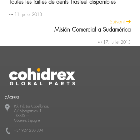
Toutes les tailles de dents Trasteel disponibles
11. juillet 2013
Suivant
Misión Comercial a Sudamérica
17. juillet 2013
CÁCERES
Pol. Ind. Las Capellanías,
C/ Alpargateros, 1
10005
—
Cáceres, Espagne
+34 927 230 834