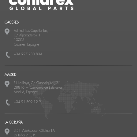
CÁCERES
Pol. Ind. Las Capellanías,
C/ Alpargateros, 1
10005
—
Cáceres, Espagne
+34 927 230 834
MADRID
P.I. La Raya, C/ Guadalquivir, 2
28816
—
Camarma de Esteruelas
Madrid, Espagne
+34 91 802 12 91
LA CORUÑA
LT51 Workspace, Oficina 1A
La Telva 2 C, Pt. 1