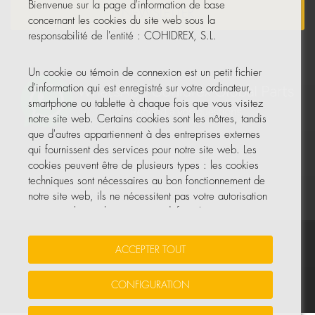
Bienvenue sur la page d'information de base
NEWSLETTER
concernant les cookies du site web sous la
responsabilité de l'entité : COHIDREX, S.L.
Un cookie ou témoin de connexion est un petit fichier
d'information qui est enregistré sur votre ordinateur,
smartphone ou tablette à chaque fois que vous visitez
notre site web. Certains cookies sont les nôtres, tandis
que d'autres appartiennent à des entreprises externes
qui fournissent des services pour notre site web. Les
cookies peuvent être de plusieurs types : les cookies
techniques sont nécessaires au bon fonctionnement de
notre site web, ils ne nécessitent pas votre autorisation
et ce sont les seuls activés par défaut. Les autres
cookies servent à améliorer notre site, à le
personnaliser en fonction de vos préférences, ou à
Vos données sont sécurisées
•
Protection des données
•
ACCEPTER TOUT
vous montrer des publicités adaptées à vos recherches,
Politique de cookies
goûts et intérêts personnels.
CONFIGURATION
© Tous droits réservés, COHIDREX GLOBAL PARTS, S.L.U.
Vous pouvez accepter tous ces cookies en appuyant sur