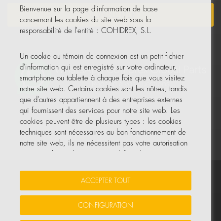
Bienvenue sur la page d'information de base
NEWSLETTER
concernant les cookies du site web sous la
responsabilité de l'entité : COHIDREX, S.L.
Un cookie ou témoin de connexion est un petit fichier
d'information qui est enregistré sur votre ordinateur,
smartphone ou tablette à chaque fois que vous visitez
notre site web. Certains cookies sont les nôtres, tandis
que d'autres appartiennent à des entreprises externes
qui fournissent des services pour notre site web. Les
cookies peuvent être de plusieurs types : les cookies
techniques sont nécessaires au bon fonctionnement de
notre site web, ils ne nécessitent pas votre autorisation
et ce sont les seuls activés par défaut. Les autres
cookies servent à améliorer notre site, à le
personnaliser en fonction de vos préférences, ou à
Vos données sont sécurisées
•
Protection des données
•
ACCEPTER TOUT
vous montrer des publicités adaptées à vos recherches,
Politique de cookies
goûts et intérêts personnels.
CONFIGURATION
© Tous droits réservés, COHIDREX GLOBAL PARTS, S.L.U.