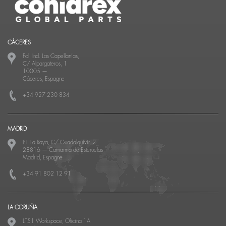
CÁCERES
Pol. Ind. Las Capellanías,
C/ Alpargateros, 1
10005
—
Cáceres, Espagne
+34 927 230 834
MADRID
P.I. La Raya, C/ Guadalquivir, 2
28816
—
Camarma de Esteruelas
Madrid, Espagne
+34 91 802 12 91
LA CORUÑA
LT51 Workspace, Oficina 1A