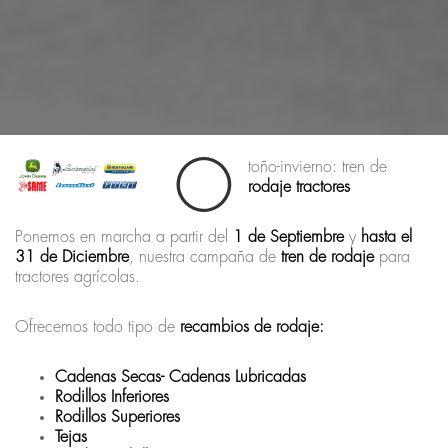
O
toño-invierno: tren de
rodaje tractores
Ponemos en marcha a partir del
1 de Septiembre
y
hasta el
31 de Diciembre
, nuestra campaña de
tren de rodaje
para
tractores agrícolas.
Ofrecemos todo tipo de
recambios de rodaje:
Cadenas Secas- Cadenas Lubricadas
Rodillos Inferiores
Rodillos Superiores
Tejas