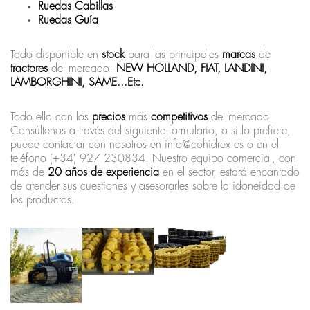
Ruedas Cabillas
Ruedas Guía
Todo disponible en
stock
para las principales
marcas
de
tractores
del mercado:
NEW HOLLAND, FIAT, LANDINI,
LAMBORGHINI, SAME...Etc.
Todo ello con los
precios
más
competitivos
del mercado.
Consúltenos a través del siguiente formulario, o si lo prefiere,
puede contactar con nosotros en info@cohidrex.es o en el
teléfono (+34) 927 230834. Nuestro equipo comercial, con
más de
20 años de experiencia
en el sector, estará encantado
de atender sus cuestiones y asesorarles sobre la idoneidad de
los productos.