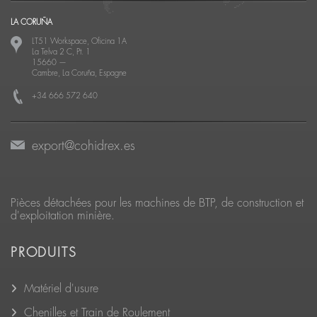
LA CORUÑA
LT51 Workspace, Oficina 1A
La Telva 2 C, Pt. 1
15660
—
Cambre, La Coruña, Espagne
+34 666 572 640
export@cohidrex.es
Pièces détachées pour les machines de BTP, de construction et
d'exploitation minière.
PRODUITS
Matériel d'usure
Chenilles et Train de Roulement