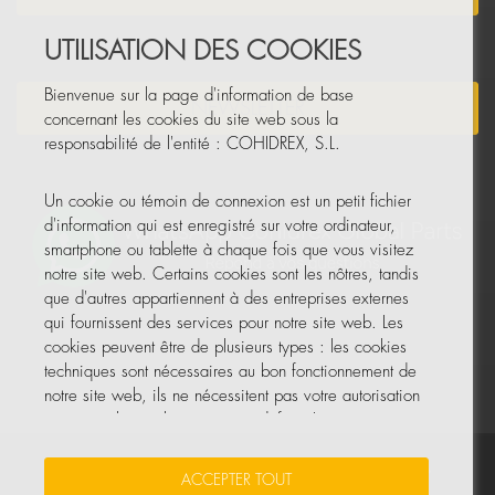
UTILISATION DES COOKIES
Bienvenue sur la page d'information de base
NEWSLETTER
concernant les cookies du site web sous la
responsabilité de l'entité : COHIDREX, S.L.
Un cookie ou témoin de connexion est un petit fichier
d'information qui est enregistré sur votre ordinateur,
smartphone ou tablette à chaque fois que vous visitez
notre site web. Certains cookies sont les nôtres, tandis
que d'autres appartiennent à des entreprises externes
qui fournissent des services pour notre site web. Les
cookies peuvent être de plusieurs types : les cookies
techniques sont nécessaires au bon fonctionnement de
notre site web, ils ne nécessitent pas votre autorisation
et ce sont les seuls activés par défaut. Les autres
cookies servent à améliorer notre site, à le
personnaliser en fonction de vos préférences, ou à
Vos données sont sécurisées
•
Protection des données
•
ACCEPTER TOUT
vous montrer des publicités adaptées à vos recherches,
Politique de cookies