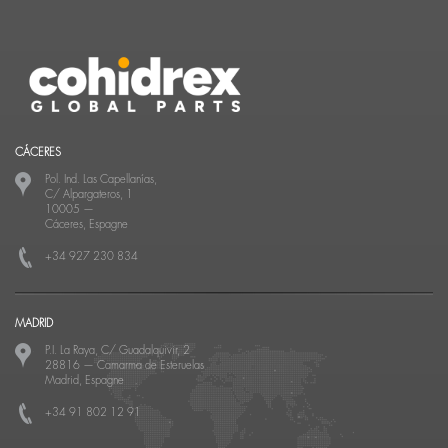
CÁCERES
Pol. Ind. Las Capellanías,
C/ Alpargateros, 1
10005
—
Cáceres, Espagne
+34 927 230 834
MADRID
P.I. La Raya, C/ Guadalquivir, 2
28816
—
Camarma de Esteruelas
Madrid, Espagne
+34 91 802 12 91