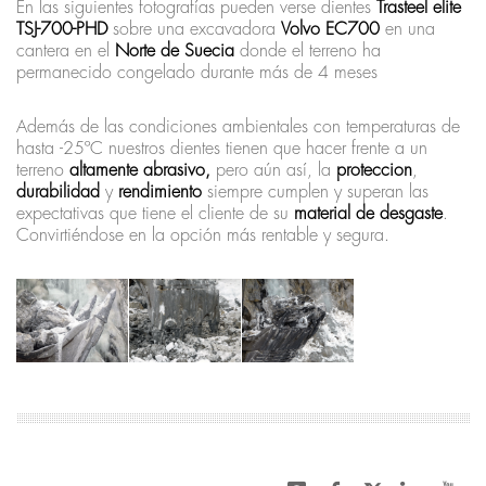
En las siguientes fotografías pueden verse dientes
Trasteel elite
TSJ-700-PHD
sobre una excavadora
Volvo EC700
en una
cantera en el
Norte de Suecia
donde el terreno ha
permanecido congelado durante más de 4 meses
Además de las condiciones ambientales con temperaturas de
hasta -25ºC nuestros dientes tienen que hacer frente a un
terreno
altamente abrasivo,
pero aún así, la
proteccion
,
durabilidad
y
rendimiento
siempre cumplen y superan las
expectativas que tiene el cliente de su
material de desgaste
.
Convirtiéndose en la opción más rentable y segura.