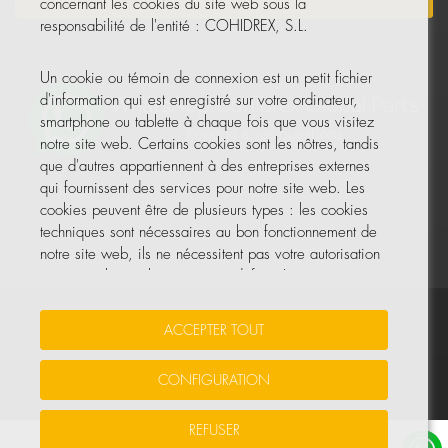
concernant les cookies du site web sous la
responsabilité de l'entité : COHIDREX, S.L.
Un cookie ou témoin de connexion est un petit fichier
d'information qui est enregistré sur votre ordinateur,
smartphone ou tablette à chaque fois que vous visitez
notre site web. Certains cookies sont les nôtres, tandis
que d'autres appartiennent à des entreprises externes
qui fournissent des services pour notre site web. Les
cookies peuvent être de plusieurs types : les cookies
techniques sont nécessaires au bon fonctionnement de
notre site web, ils ne nécessitent pas votre autorisation
et ce sont les seuls activés par défaut. Les autres
cookies servent à améliorer notre site, à le
personnaliser en fonction de vos préférences, ou à
Vos données sont sécurisées
•
Protection des données
•
ACCEPTER TOUT
vous montrer des publicités adaptées à vos recherches,
Politique de cookies
goûts et intérêts personnels.
CONFIGURATION
© Tous droits réservés, COHIDREX GLOBAL PARTS, S.L.U.
Vous pouvez accepter tous ces cookies en appuyant sur
REFUSER
le bouton ACCEPTER TOUT ou les configurer ou refuser