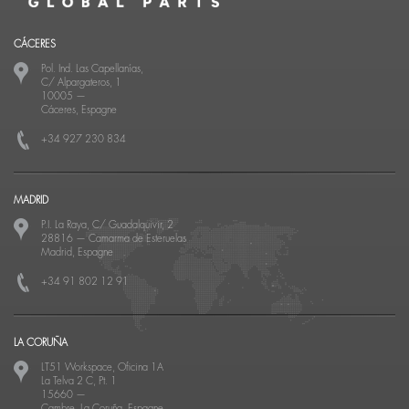
CÁCERES
Pol. Ind. Las Capellanías,
C/ Alpargateros, 1
10005
—
Cáceres, Espagne
+34 927 230 834
MADRID
P.I. La Raya, C/ Guadalquivir, 2
28816
—
Camarma de Esteruelas
Madrid, Espagne
+34 91 802 12 91
LA CORUÑA
LT51 Workspace, Oficina 1A
La Telva 2 C, Pt. 1
15660
—
Cambre, La Coruña, Espagne