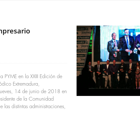
mpresario
a PYME en la XXIII Edición de
ódico Extremadura,
 jueves, 14 de junio de 2018 en
residente de la Comunidad
 las distintas administraciones,