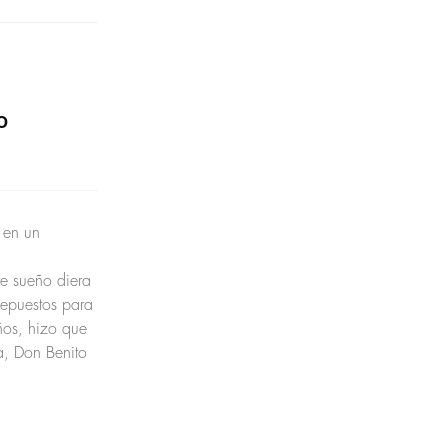
o
 en un
te sueño diera
repuestos para
ños, hizo que
a, Don Benito