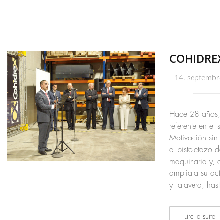
COHIDREX 
14. septembr
Hace 28 años, 
referente en el
Motivación sin 
el pistoletazo
maquinaria y, q
ampliara su ac
y Talavera, has
Lire la suite