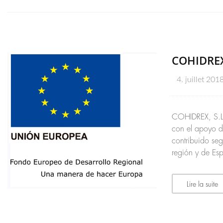
COHIDREX
4. juillet 201
COHIDREX, S.L.
con el apoyo d
contribuido se
región y de Es
Lire la suite