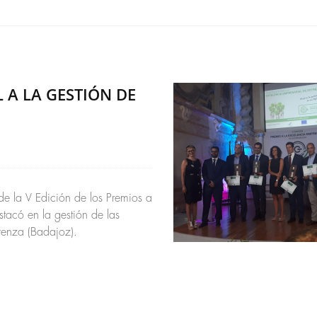
 A LA GESTIÓN DE
e la V Edición de los Premios a
tacó en la gestión de las
venza (Badajoz).