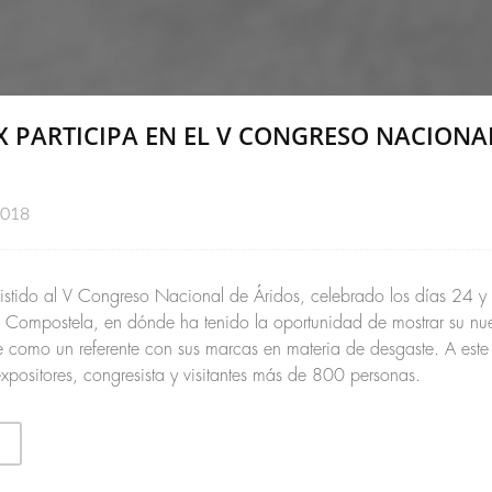
 PARTICIPA EN EL V CONGRESO NACIONA
2018
istido al V Congreso Nacional de Áridos, celebrado los días 24 y
 Compostela, en dónde ha tenido la oportunidad de mostrar su n
 como un referente con sus marcas en materia de desgaste. A est
 expositores, congresista y visitantes más de 800 personas.