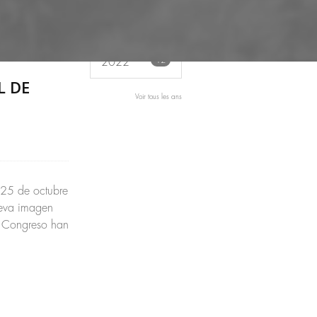
11
2023
12
2022
L DE
Voir tous les ans
 25 de octubre
ueva imagen
e Congreso han