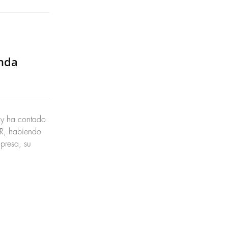
anda
 y ha contado
ER, habiendo
presa, su