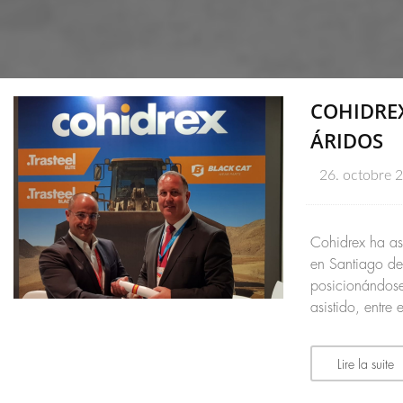
COHIDREX
ÁRIDOS
26. octobre 
Cohidrex ha as
en Santiago de
posicionándose
asistido, entre
Lire la suite