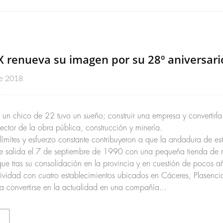
renueva su imagen por su 28º aniversari
e 2018
un chico de 22 tuvo un sueño; construir una empresa y convertirla
 sector de la obra pública, construcción y minería.
límites y esfuerzo constante contribuyeron a que la andadura de es
 de salida el 7 de septiembre de 1990 con una pequeña tienda de 
ue tras su consolidación en la provincia y en cuestión de pocos a
tividad con cuatro establecimientos ubicados en Cáceres, Plasenci
ta convertirse en la actualidad en una compañía...