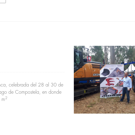
anca, celebrada del 28 al 30 de
tiago de Compostela, en donde
2
5 m