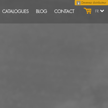
Devenez distributeur
CATALOGUES
BLOG
CONTACT
FR
Catégories du Blog
ACTUALITÉS
128
FOIRES
32
PRODUITS
39
PRIX
13
4
2026
13
2025
15
2024