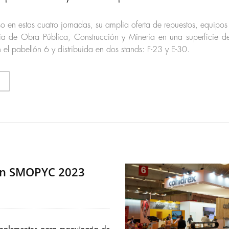
o en estas cuatro jornadas, su amplia oferta de repuestos, equipo
ia de Obra Pública, Construcción y Minería en una superficie
el pabellón 6 y distribuida en dos stands: F-23 y E-30.
en SMOPYC 2023