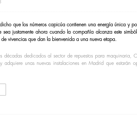
3
dicho que los números capicúa contienen una energía única y p
e sea justamente ahora cuando la compañía alcanza este simból
de vivencias que dan la bienvenida a una nueva etapa.
es décadas dedicados al sector de repuestos para maquinaria, 
 y adquiere unas nuevas instalaciones en Madrid que estarán op