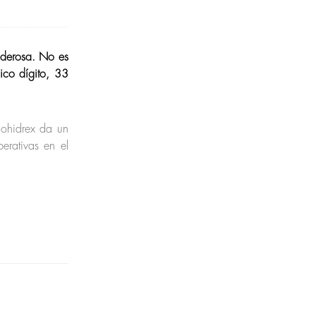
oderosa. No es
ico dígito, 33
Cohidrex da un
erativas en el