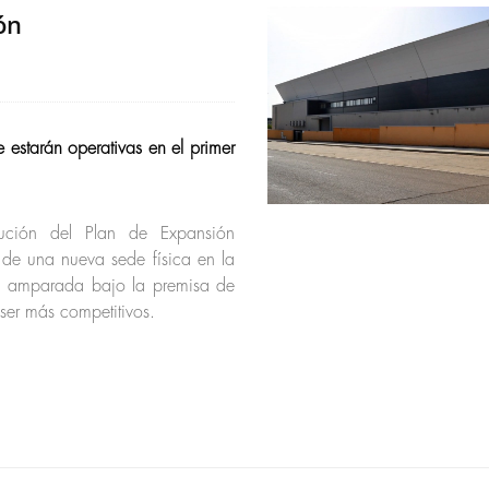
ón
estarán operativas en el primer
ución del Plan de Expansión
 de una nueva sede física en la
 amparada bajo la premisa de
 ser más competitivos.