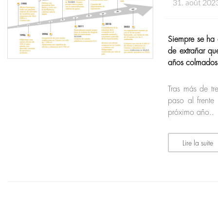
31. août 202
Siempre se ha 
de extrañar qu
años colmados 
Tras más de tr
paso al frente
próximo año..
Lire la suite