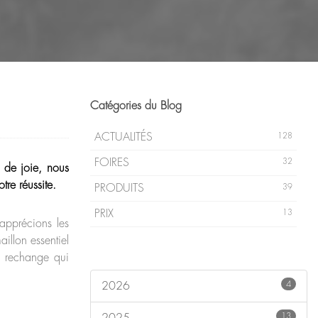
Catégories du Blog
ACTUALITÉS
128
FOIRES
32
 de joie, nous
tre réussite.
PRODUITS
39
PRIX
13
 apprécions les
illon essentiel
e rechange qui
4
2026
13