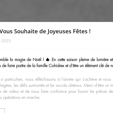
Vous Souhaite de Joyeuses Fêtes !
e 2023
mble la magie de Noël ! 🎄 En cette saison pleine de lumière et
de faire partie de la famille Cohidrex et d’être un élément clé de no
 si particuliers, nous réfléchissons à l’année qui s’achève et nous
tagées, les défis surmontés et les succès obtenus. Merci d’être un ma
e de valeur et de nous faire confiance pour fournir les pièces d
os opérations en marche.