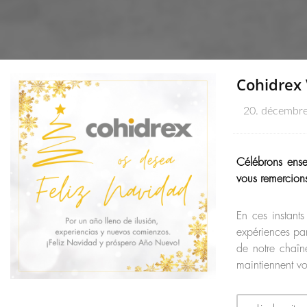
Cohidrex 
20. décembr
Célébrons ense
vous remercions 
En ces instants
expériences par
de notre chaîn
maintiennent v