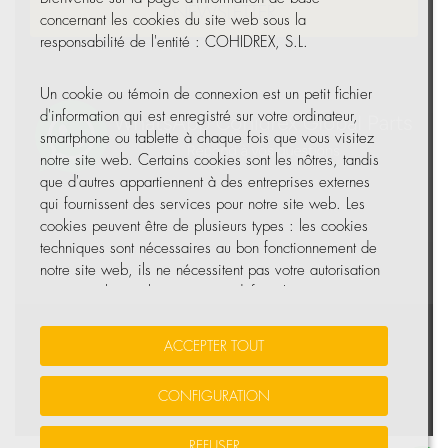
NEWSLETTER
concernant les cookies du site web sous la
responsabilité de l'entité : COHIDREX, S.L.
Un cookie ou témoin de connexion est un petit fichier
d'information qui est enregistré sur votre ordinateur,
smartphone ou tablette à chaque fois que vous visitez
notre site web. Certains cookies sont les nôtres, tandis
que d'autres appartiennent à des entreprises externes
qui fournissent des services pour notre site web. Les
cookies peuvent être de plusieurs types : les cookies
techniques sont nécessaires au bon fonctionnement de
notre site web, ils ne nécessitent pas votre autorisation
et ce sont les seuls activés par défaut. Les autres
cookies servent à améliorer notre site, à le
personnaliser en fonction de vos préférences, ou à
Vos données sont sécurisées
•
Protection des données
•
ACCEPTER TOUT
vous montrer des publicités adaptées à vos recherches,
Politique de cookies
goûts et intérêts personnels.
CONFIGURATION
© Tous droits réservés, COHIDREX GLOBAL PARTS, S.L.U.
Vous pouvez accepter tous ces cookies en appuyant sur
REFUSER