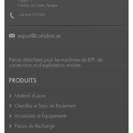
15660
—
Cambre, La Coruña, Espagne
+34 666 572 640
export@cohidrex.es
Pièces détachées pour les machines de BTP, de
construction et d'exploitation minière.
PRODUITS
Matériel d'usure
Chenilles et Train de Roulement
Accesoires et Équipements
Pièces de Rechange