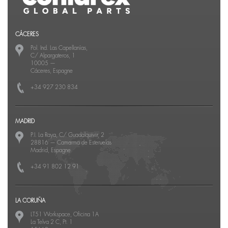
CÁCERES
Pol. Ind. Las Capellanías,
C/ Alpargateros, 1
10005
—
Cáceres, Espagne
+34 927 230 834
MADRID
P.I. La Raya, C/ Guadalquivir, 2
28816
—
Camarma de Esteruelas
Madrid, Espagne
+34 91 802 12 91
LA CORUÑA
LT51 Workspace, Oficina 1A
La Telva 2 C, Pt. 1