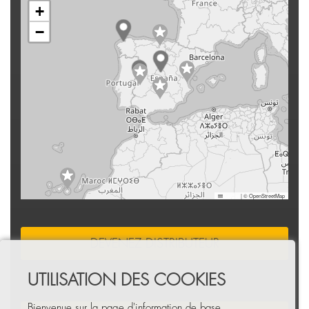
+
−
Leaflet
|
© OpenStreetMap
DEVENEZ DISTRIBUTEUR
UTILISATION DES COOKIES
Bienvenue sur la page d'information de base