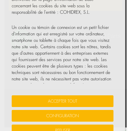
NEWSLETTER
concernant les cookies du site web sous la
responsabilité de l'entité : COHIDREX, S.L.
Un cookie ou témoin de connexion est un petit fichier
d'information qui est enregistré sur votre ordinateur,
smartphone ou tablette à chaque fois que vous visitez
notre site web. Certains cookies sont les nôtres, tandis
que d'autres appartiennent à des entreprises externes
qui fournissent des services pour notre site web. Les
cookies peuvent être de plusieurs types : les cookies
techniques sont nécessaires au bon fonctionnement de
notre site web, ils ne nécessitent pas votre autorisation
et ce sont les seuls activés par défaut. Les autres
cookies servent à améliorer notre site, à le
personnaliser en fonction de vos préférences, ou à
Vos données sont sécurisées
•
Protection des données
•
ACCEPTER TOUT
vous montrer des publicités adaptées à vos recherches,
Politique de cookies
goûts et intérêts personnels.
CONFIGURATION
© Tous droits réservés, COHIDREX GLOBAL PARTS, S.L.U.
Vous pouvez accepter tous ces cookies en appuyant sur
REFUSER