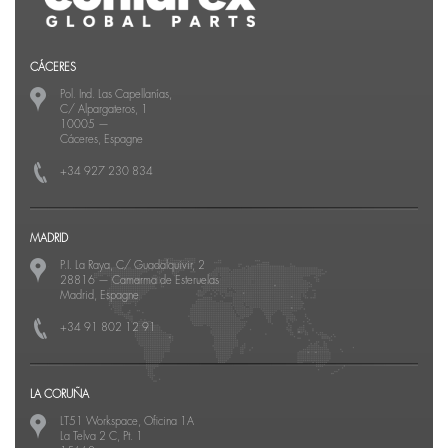
CÁCERES
Pol. Ind. Las Capellanías,
C/ Alpargateros, 1
10005
—
Cáceres, Espagne
+34 927 230 834
MADRID
P.I. La Raya, C/ Guadalquivir, 2
28816
—
Camarma de Esteruelas
Madrid, Espagne
+34 91 802 12 91
LA CORUÑA
LT51 Workspace, Oficina 1A
La Telva 2 C, Pt. 1