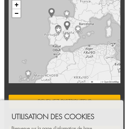
+
−
Leaflet
|
© OpenStreetMap
DEVENEZ DISTRIBUTEUR
UTILISATION DES COOKIES
Bienvenue sur la page d'information de base