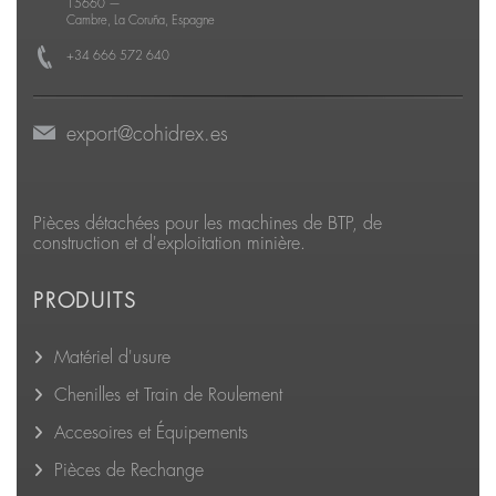
15660
—
Cambre, La Coruña, Espagne
+34 666 572 640
export@cohidrex.es
Pièces détachées pour les machines de BTP, de
construction et d'exploitation minière.
PRODUITS
Matériel d'usure
Chenilles et Train de Roulement
Accesoires et Équipements
Pièces de Rechange