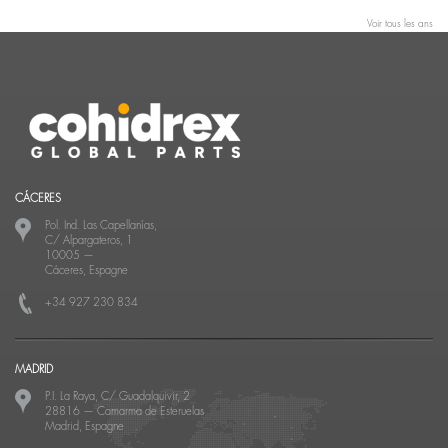
Voir tous les ans
CÁCERES
Pol. Ind. Las Capellanías,
C/ Alpargateros, 1
10005
—
Cáceres, Espagne
+34 927 230 834
MADRID
P.I. La Raya, C/ Guadalquivir, 2
28816
—
Camarma de Esteruelas
Madrid, Espagne