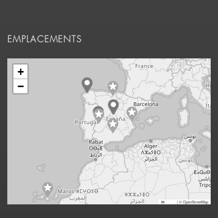
EMPLACEMENTS
+
−
Leaflet
|
© OpenStreetMap