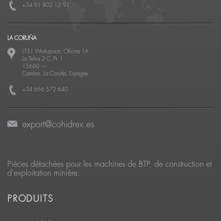
+34 91 802 12 91
LA CORUÑA
LT51 Workspace, Oficina 1A
La Telva 2 C, Pt. 1
15660
—
Cambre, La Coruña, Espagne
+34 666 572 640
export@cohidrex.es
Pièces détachées pour les machines de BTP, de construction et
d'exploitation minière.
PRODUITS