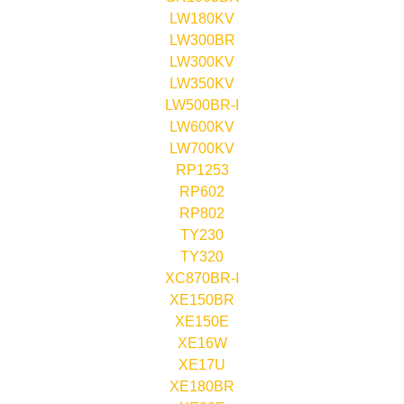
LW180KV
LW300BR
LW300KV
LW350KV
LW500BR-I
LW600KV
LW700KV
RP1253
RP602
RP802
TY230
TY320
XC870BR-I
XE150BR
XE150E
XE16W
XE17U
XE180BR