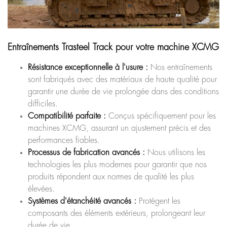
Entraînements Trasteel Track pour votre machine XCMG
Résistance exceptionnelle à l'usure :
Nos entraînements
sont fabriqués avec des matériaux de haute qualité pour
garantir une durée de vie prolongée dans des conditions
difficiles.
Compatibilité parfaite :
Conçus spécifiquement pour les
machines XCMG, assurant un ajustement précis et des
performances fiables.
Processus de fabrication avancés :
Nous utilisons les
technologies les plus modernes pour garantir que nos
produits répondent aux normes de qualité les plus
élevées.
Systèmes d'étanchéité avancés :
Protègent les
composants des éléments extérieurs, prolongeant leur
durée de vie.