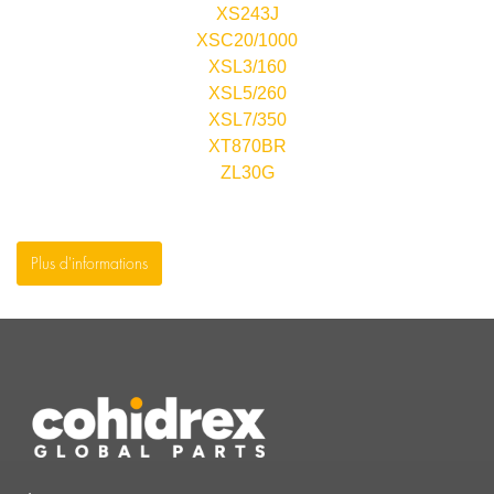
XS243J
XSC20/1000
XSL3/160
XSL5/260
XSL7/350
XT870BR
ZL30G
Plus d'informations