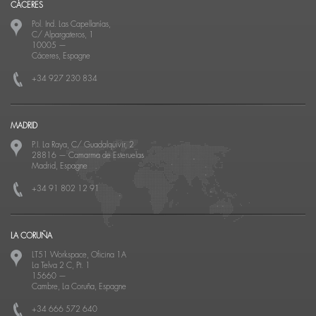
CÁCERES
Pol. Ind. Las Capellanías,
C/ Alpargateros, 1
10005
—
Cáceres, Espagne
+34 927 230 834
MADRID
P.I. La Raya, C/ Guadalquivir, 2
28816
—
Camarma de Esteruelas
Madrid, Espagne
+34 91 802 12 91
LA CORUÑA
LT51 Workspace, Oficina 1A
La Telva 2 C, Pt. 1
15660
—
Cambre, La Coruña, Espagne
+34 666 572 640