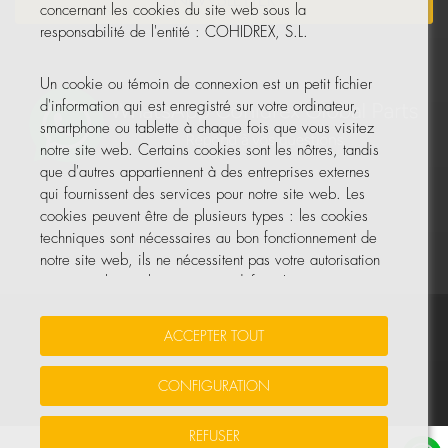
NEWSLETTER
concernant les cookies du site web sous la
responsabilité de l'entité : COHIDREX, S.L.
Un cookie ou témoin de connexion est un petit fichier
d'information qui est enregistré sur votre ordinateur,
smartphone ou tablette à chaque fois que vous visitez
notre site web. Certains cookies sont les nôtres, tandis
que d'autres appartiennent à des entreprises externes
qui fournissent des services pour notre site web. Les
cookies peuvent être de plusieurs types : les cookies
techniques sont nécessaires au bon fonctionnement de
notre site web, ils ne nécessitent pas votre autorisation
et ce sont les seuls activés par défaut. Les autres
cookies servent à améliorer notre site, à le
personnaliser en fonction de vos préférences, ou à
Vos données sont sécurisées
•
Protection des données
•
ACCEPTER TOUT
vous montrer des publicités adaptées à vos recherches,
Politique de cookies
goûts et intérêts personnels.
CONFIGURATION
© Tous droits réservés, COHIDREX GLOBAL PARTS, S.L.U.
Vous pouvez accepter tous ces cookies en appuyant sur
REFUSER
le bouton ACCEPTER TOUT ou les configurer ou refuser