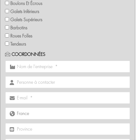
Boulons Et Écrous
Galets Inférieurs
Galets Supérieurs
Barbotins
Roues Folles
Tendeurs
COORDONNÉES