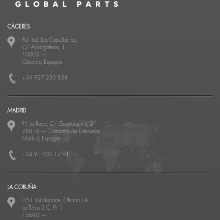
CÁCERES
Pol. Ind. Las Capellanías,
C/ Alpargateros, 1
10005
—
Cáceres, Espagne
+34 927 230 834
MADRID
P.I. La Raya, C/ Guadalquivir, 2
28816
—
Camarma de Esteruelas
Madrid, Espagne
+34 91 802 12 91
LA CORUÑA
LT51 Workspace, Oficina 1A
La Telva 2 C, Pt. 1
15660
—