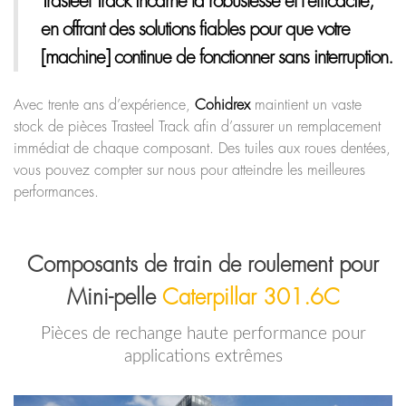
Trasteel Track
incarne la robustesse et l’efficacité,
en offrant des solutions fiables pour que votre
[machine] continue de fonctionner sans interruption.
Avec trente ans d’expérience,
Cohidrex
maintient un vaste
stock de pièces Trasteel Track afin d’assurer un remplacement
immédiat de chaque composant. Des tuiles aux roues dentées,
vous pouvez compter sur nous pour atteindre les meilleures
performances.
Composants de train de roulement pour
Mini-pelle
Caterpillar 301.6C
Pièces de rechange haute performance pour
applications extrêmes