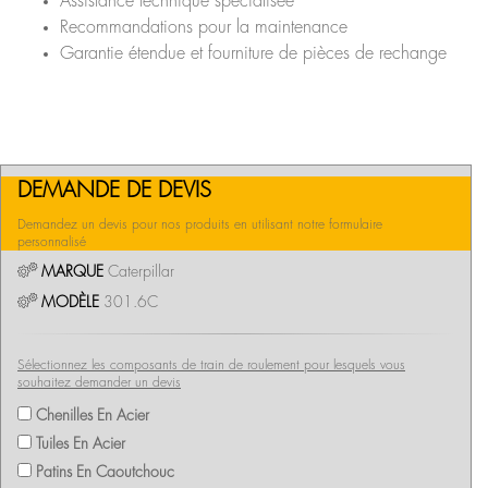
Assistance technique spécialisée
Recommandations pour la maintenance
Garantie étendue et fourniture de pièces de rechange
DEMANDE DE DEVIS
Demandez un devis pour nos produits en utilisant notre formulaire
personnalisé
MARQUE
Caterpillar
MODÈLE
301.6C
Sélectionnez les composants de train de roulement pour lesquels vous
souhaitez demander un devis
Chenilles En Acier
Tuiles En Acier
Patins En Caoutchouc