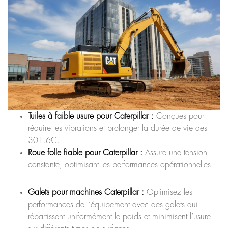
Tuiles à faible usure pour Caterpillar :
Conçues pour
réduire les vibrations et prolonger la durée de vie des
301.6C.
Roue folle fiable pour Caterpillar :
Assure une tension
constante, optimisant les performances opérationnelles.
Galets pour machines Caterpillar :
Optimisez les
performances de l’équipement avec des galets qui
répartissent uniformément le poids et minimisent l’usure