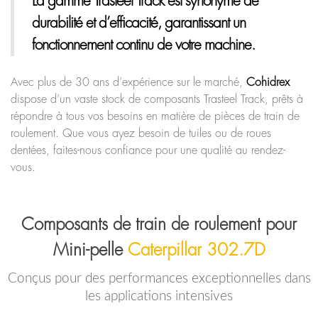
La gamme Trasteel Track
est synonyme de
durabilité et d’efficacité, garantissant un
fonctionnement continu de votre machine.
Avec plus de 30 ans d’expérience sur le marché,
Cohidrex
dispose d’un vaste stock de composants Trasteel Track, prêts à
répondre à tous vos besoins en matière de pièces de train de
roulement. Que vous ayez besoin de tuiles ou de roues
dentées, faites-nous confiance pour une qualité au rendez-
vous.
Composants de train de roulement pour
Mini-pelle
Caterpillar 302.7D
Conçus pour des performances exceptionnelles dans
les applications intensives