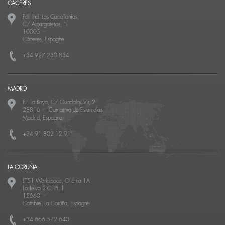
CÁCERES
Pol. Ind. Las Capellanías,
C/ Alpargateros, 1
10005
—
Cáceres, Espagne
+34 927 230 834
MADRID
P.I. La Raya, C/ Guadalquivir, 2
28816
—
Camarma de Esteruelas
Madrid, Espagne
+34 91 802 12 91
LA CORUÑA
LT51 Workspace, Oficina 1A
La Telva 2 C, Pt. 1
15660
—
Cambre, La Coruña, Espagne
+34 666 572 640