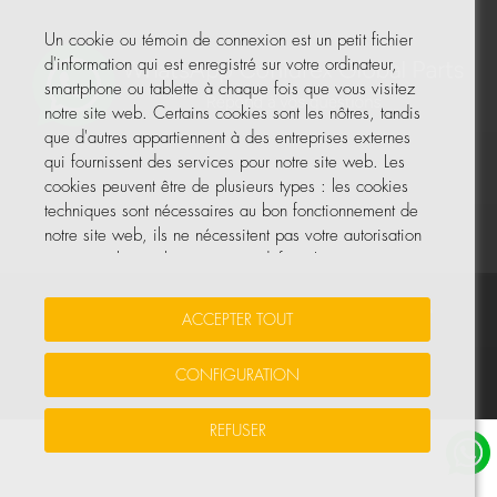
Un cookie ou témoin de connexion est un petit fichier
d'information qui est enregistré sur votre ordinateur,
smartphone ou tablette à chaque fois que vous visitez
notre site web. Certains cookies sont les nôtres, tandis
que d'autres appartiennent à des entreprises externes
qui fournissent des services pour notre site web. Les
cookies peuvent être de plusieurs types : les cookies
techniques sont nécessaires au bon fonctionnement de
notre site web, ils ne nécessitent pas votre autorisation
et ce sont les seuls activés par défaut. Les autres
cookies servent à améliorer notre site, à le
personnaliser en fonction de vos préférences, ou à
Vos données sont sécurisées
•
Protection des données
•
ACCEPTER TOUT
vous montrer des publicités adaptées à vos recherches,
Politique de cookies
goûts et intérêts personnels.
CONFIGURATION
© Tous droits réservés, COHIDREX GLOBAL PARTS, S.L.U.
Vous pouvez accepter tous ces cookies en appuyant sur
REFUSER
le bouton ACCEPTER TOUT ou les configurer ou refuser
leur utilisation en cliquant sur la section PRÉFÉRENCES.