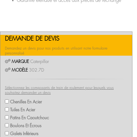
Garantie étendue et accès aux pièces de rechange
DEMANDE DE DEVIS
Demandez un devis pour nos produits en utilisant notre formulaire
personnalisé
MARQUE
Caterpillar
MODÈLE
302.7D
Sélectionnez les composants de train de roulement pour lesquels vous
souhaitez demander un devis
Chenilles En Acier
Tuiles En Acier
Patins En Caoutchouc
Boulons Et Écrous
Galets Inférieurs