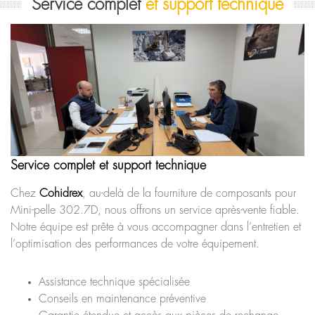
Service complet
et support technique
Service complet et support technique
Chez
Cohidrex
, au-delà de la fourniture de composants pour
Mini-pelle 302.7D, nous offrons un service après-vente fiable.
Notre équipe est prête à vous accompagner dans l’entretien et
l’optimisation des performances de votre équipement.
Assistance technique spécialisée
Conseils en maintenance préventive