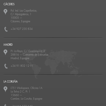
CÁCERES
Pol. Ind. Las Capellanías,
C/ Alpargateros, 1
10005
—
Cáceres, Espagne
+34 927 230 834
MADRID
P.I. La Raya, C/ Guadalquivir, 2
28816
—
Camarma de Esteruelas
Madrid, Espagne
+34 91 802 12 91
LA CORUÑA
LT51 Workspace, Oficina 1A
La Telva 2 C, Pt. 1
15660
—
Cambre, La Coruña, Espagne