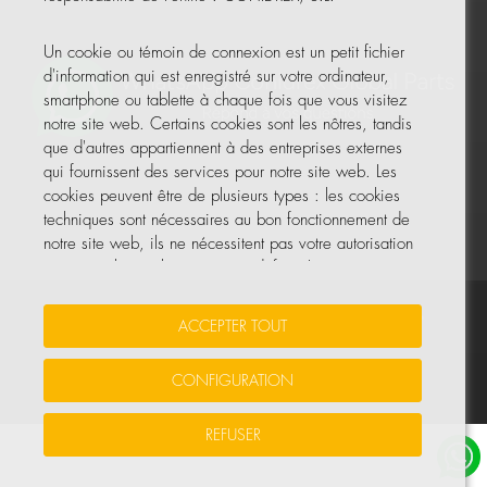
Un cookie ou témoin de connexion est un petit fichier
d'information qui est enregistré sur votre ordinateur,
smartphone ou tablette à chaque fois que vous visitez
notre site web. Certains cookies sont les nôtres, tandis
que d'autres appartiennent à des entreprises externes
qui fournissent des services pour notre site web. Les
cookies peuvent être de plusieurs types : les cookies
techniques sont nécessaires au bon fonctionnement de
notre site web, ils ne nécessitent pas votre autorisation
et ce sont les seuls activés par défaut. Les autres
cookies servent à améliorer notre site, à le
personnaliser en fonction de vos préférences, ou à
Vos données sont sécurisées
•
Protection des données
•
ACCEPTER TOUT
vous montrer des publicités adaptées à vos recherches,
Politique de cookies
goûts et intérêts personnels.
CONFIGURATION
© Tous droits réservés, COHIDREX GLOBAL PARTS, S.L.U.
Vous pouvez accepter tous ces cookies en appuyant sur
REFUSER
le bouton ACCEPTER TOUT ou les configurer ou refuser
leur utilisation en cliquant sur la section PRÉFÉRENCES.