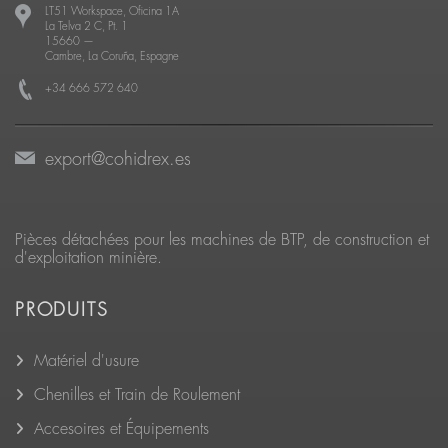
LT51 Workspace, Oficina 1A
La Telva 2 C, Pt. 1
15660
—
Cambre, La Coruña, Espagne
+34 666 572 640
export@cohidrex.es
Pièces détachées pour les machines de BTP, de construction et
d'exploitation minière.
PRODUITS
Matériel d'usure
Chenilles et Train de Roulement
Accesoires et Équipements