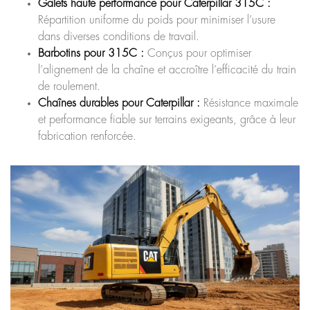
Galets haute performance pour Caterpillar 315C :
Répartition uniforme du poids pour minimiser l’usure
dans diverses conditions de travail.
Barbotins pour 315C :
Conçus pour optimiser
l’alignement de la chaîne et accroître l’efficacité du train
de roulement.
Chaînes durables pour Caterpillar :
Résistance maximale
et performance fiable sur terrains exigeants, grâce à leur
fabrication renforcée.