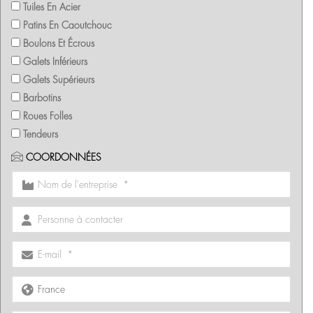
Tuiles En Acier
Patins En Caoutchouc
Boulons Et Écrous
Galets Inférieurs
Galets Supérieurs
Barbotins
Roues Folles
Tendeurs
COORDONNÉES