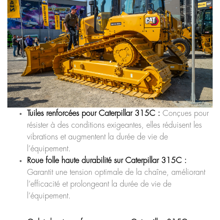
Tuiles renforcées pour Caterpillar 315C :
Conçues pour
résister à des conditions exigeantes, elles réduisent les
vibrations et augmentent la durée de vie de
l’équipement.
Roue folle haute durabilité sur Caterpillar 315C :
Garantit une tension optimale de la chaîne, améliorant
l’efficacité et prolongeant la durée de vie de
l’équipement.