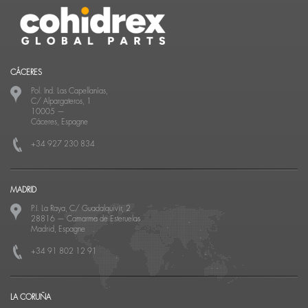
CÁCERES
Pol. Ind. Las Capellanías,
C/ Alpargateros, 1
10005
—
Cáceres, Espagne
+34 927 230 834
MADRID
P.I. La Raya, C/ Guadalquivir, 2
28816
—
Camarma de Esteruelas
Madrid, Espagne
+34 91 802 12 91
LA CORUÑA