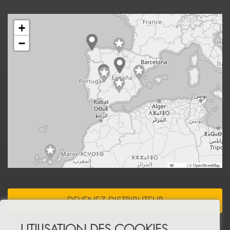
+
−
Leaflet
|
© OpenStreetMap
DEVENEZ DISTRIBUTEUR
UTILISATION DES COOKIES