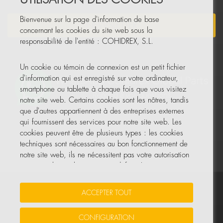
Bienvenue sur la page d'information de base
NEWSLETTER
concernant les cookies du site web sous la
responsabilité de l'entité : COHIDREX, S.L.
Un cookie ou témoin de connexion est un petit fichier
d'information qui est enregistré sur votre ordinateur,
smartphone ou tablette à chaque fois que vous visitez
notre site web. Certains cookies sont les nôtres, tandis
que d'autres appartiennent à des entreprises externes
qui fournissent des services pour notre site web. Les
cookies peuvent être de plusieurs types : les cookies
techniques sont nécessaires au bon fonctionnement de
notre site web, ils ne nécessitent pas votre autorisation
et ce sont les seuls activés par défaut. Les autres
cookies servent à améliorer notre site, à le
personnaliser en fonction de vos préférences, ou à
Vos données sont sécurisées
•
Protection des données
•
ACCEPTER TOUT
vous montrer des publicités adaptées à vos recherches,
Politique de cookies
goûts et intérêts personnels.
CONFIGURATION
© Tous droits réservés, COHIDREX GLOBAL PARTS, S.L.U.