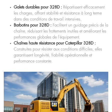
Galets durables pour 328D :
Répartissent efficacement
les charges, offrant stabilité et résistance à long terme
dans des conditions de travail intensives.
Barbotins pour 328D :
Facilitent un guidage précis de la
chaîne, réduisant les frottements inutiles et améliorant les
performances globales de l’équipement.
Chaînes haute résistance pour Caterpillar 328D :
Construites pour résister aux conditions difficiles, elles
garantissent longévité, fiabilité opérationnelle et
performance constante.