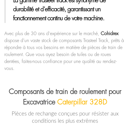
La gamme Trasteel Track
est synonyme de
durabilité et d’efficacité, garantissant un
fonctionnement continu de votre machine.
Avec plus de 30 ans d’expérience sur le marché,
Cohidrex
dispose d’un vaste stock de composants Trasteel Track, prêts à
répondre à tous vos besoins en matière de pièces de train de
roulement. Que vous ayez besoin de tuiles ou de roues
dentées, faites-nous confiance pour une qualité au rendez-
vous.
Composants de train de roulement pour
Excavatrice
Caterpillar 328D
Pièces de rechange conçues pour résister aux
conditions les plus extrêmes