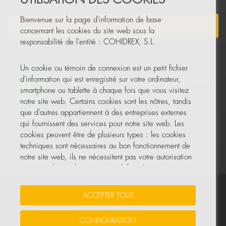
Bienvenue sur la page d'information de base
NEWSLETTER
concernant les cookies du site web sous la
responsabilité de l'entité : COHIDREX, S.L.
Un cookie ou témoin de connexion est un petit fichier
d'information qui est enregistré sur votre ordinateur,
smartphone ou tablette à chaque fois que vous visitez
notre site web. Certains cookies sont les nôtres, tandis
que d'autres appartiennent à des entreprises externes
qui fournissent des services pour notre site web. Les
cookies peuvent être de plusieurs types : les cookies
techniques sont nécessaires au bon fonctionnement de
notre site web, ils ne nécessitent pas votre autorisation
et ce sont les seuls activés par défaut. Les autres
cookies servent à améliorer notre site, à le
personnaliser en fonction de vos préférences, ou à
Vos données sont sécurisées
•
Protection des données
•
ACCEPTER TOUT
vous montrer des publicités adaptées à vos recherches,
Politique de cookies
goûts et intérêts personnels.
CONFIGURATION
© Tous droits réservés, COHIDREX GLOBAL PARTS, S.L.U.