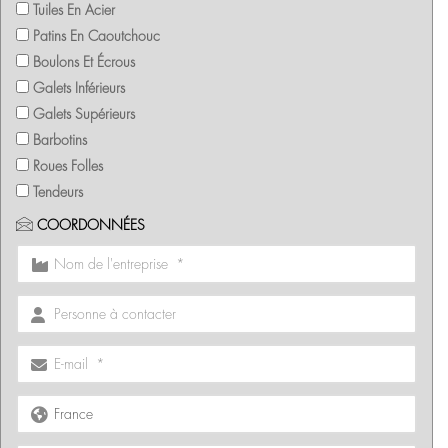
Tuiles En Acier
Patins En Caoutchouc
Boulons Et Écrous
Galets Inférieurs
Galets Supérieurs
Barbotins
Roues Folles
Tendeurs
COORDONNÉES