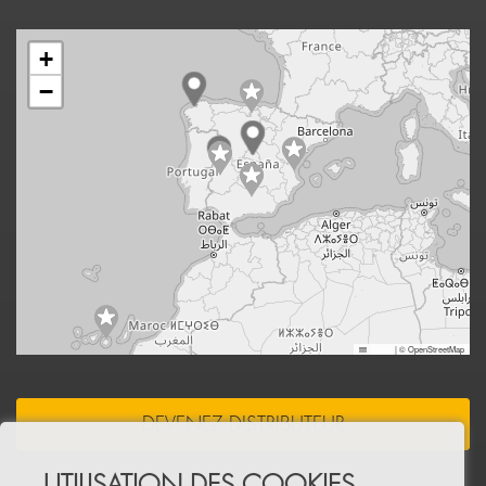
+
−
Leaflet
|
© OpenStreetMap
DEVENEZ DISTRIBUTEUR
UTILISATION DES COOKIES