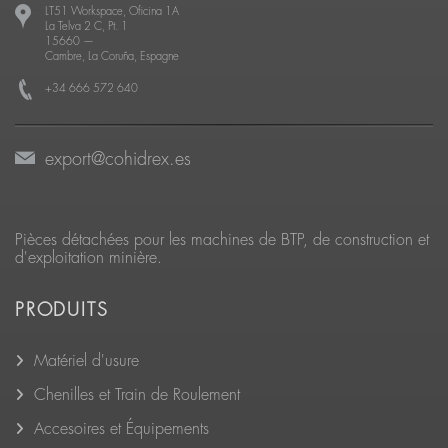
LT51 Workspace, Oficina 1A
La Telva 2 C, Pt. 1
15660
—
Cambre, La Coruña, Espagne
+34 666 572 640
export@cohidrex.es
Pièces détachées pour les machines de BTP, de construction et
d'exploitation minière.
PRODUITS
Matériel d'usure
Chenilles et Train de Roulement
Accesoires et Équipements