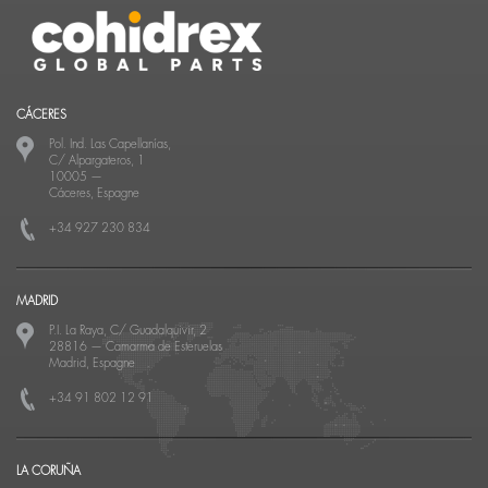
CÁCERES
Pol. Ind. Las Capellanías,
C/ Alpargateros, 1
10005
—
Cáceres, Espagne
+34 927 230 834
MADRID
P.I. La Raya, C/ Guadalquivir, 2
28816
—
Camarma de Esteruelas
Madrid, Espagne
+34 91 802 12 91
LA CORUÑA