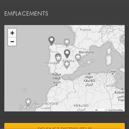
EMPLACEMENTS
+
−
Leaflet
|
© OpenStreetMap