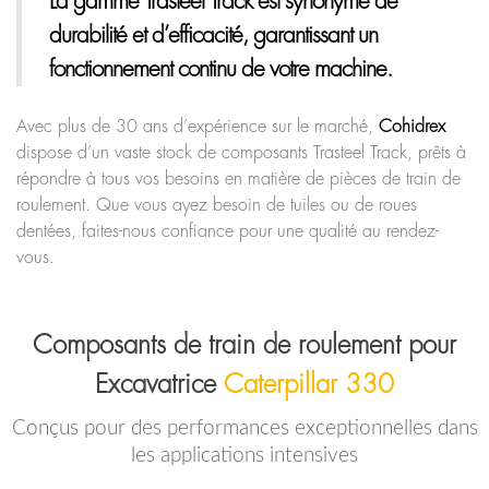
La gamme Trasteel Track
est synonyme de
durabilité et d’efficacité, garantissant un
fonctionnement continu de votre machine.
Avec plus de 30 ans d’expérience sur le marché,
Cohidrex
dispose d’un vaste stock de composants Trasteel Track, prêts à
répondre à tous vos besoins en matière de pièces de train de
roulement. Que vous ayez besoin de tuiles ou de roues
dentées, faites-nous confiance pour une qualité au rendez-
vous.
Composants de train de roulement pour
Excavatrice
Caterpillar 330
Conçus pour des performances exceptionnelles dans
les applications intensives