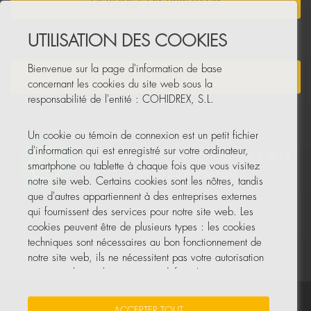
DEVENEZ DISTRIBUTEUR
UTILISATION DES COOKIES
Bienvenue sur la page d'information de base
NEWSLETTER
concernant les cookies du site web sous la
responsabilité de l'entité : COHIDREX, S.L.
Un cookie ou témoin de connexion est un petit fichier
d'information qui est enregistré sur votre ordinateur,
smartphone ou tablette à chaque fois que vous visitez
notre site web. Certains cookies sont les nôtres, tandis
que d'autres appartiennent à des entreprises externes
qui fournissent des services pour notre site web. Les
cookies peuvent être de plusieurs types : les cookies
techniques sont nécessaires au bon fonctionnement de
notre site web, ils ne nécessitent pas votre autorisation
et ce sont les seuls activés par défaut. Les autres
cookies servent à améliorer notre site, à le
personnaliser en fonction de vos préférences, ou à
Vos données sont sécurisées
•
Protection des données
•
ACCEPTER TOUT