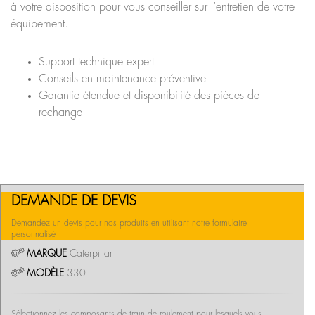
à votre disposition pour vous conseiller sur l’entretien de votre
équipement.
Support technique expert
Conseils en maintenance préventive
Garantie étendue et disponibilité des pièces de
rechange
DEMANDE DE DEVIS
Demandez un devis pour nos produits en utilisant notre formulaire
personnalisé
MARQUE
Caterpillar
MODÈLE
330
Sélectionnez les composants de train de roulement pour lesquels vous