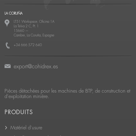
LA CORUÑA
LT51 Workspace, Oficina 1A
La Telva 2 C, Pt. 1
15660
—
Cambre, La Coruña, Espagne
+34 666 572 640
export@cohidrex.es
Pièces détachées pour les machines de BTP, de construction et
d'exploitation minière.
PRODUITS
Matériel d'usure