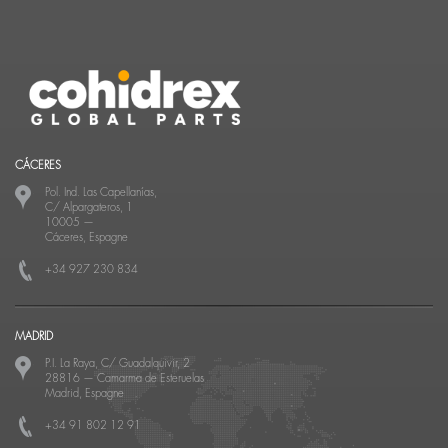
CÁCERES
Pol. Ind. Las Capellanías,
C/ Alpargateros, 1
10005
—
Cáceres, Espagne
+34 927 230 834
MADRID
P.I. La Raya, C/ Guadalquivir, 2
28816
—
Camarma de Esteruelas
Madrid, Espagne
+34 91 802 12 91