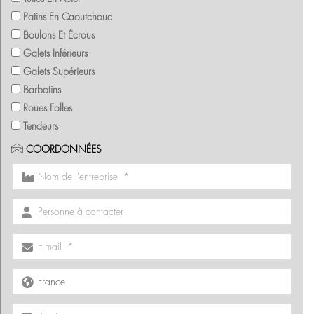
Patins En Caoutchouc
Boulons Et Écrous
Galets Inférieurs
Galets Supérieurs
Barbotins
Roues Folles
Tendeurs
COORDONNÉES