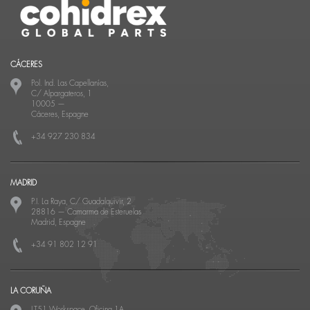
CÁCERES
Pol. Ind. Las Capellanías,
C/ Alpargateros, 1
10005
—
Cáceres, Espagne
+34 927 230 834
MADRID
P.I. La Raya, C/ Guadalquivir, 2
28816
—
Camarma de Esteruelas
Madrid, Espagne
+34 91 802 12 91
LA CORUÑA
LT51 Workspace, Oficina 1A