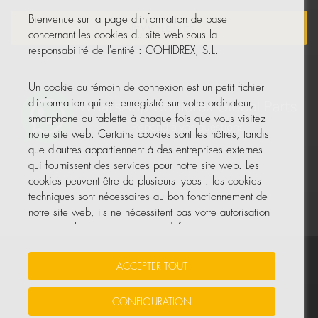
Bienvenue sur la page d'information de base
NEWSLETTER
concernant les cookies du site web sous la
responsabilité de l'entité : COHIDREX, S.L.
Un cookie ou témoin de connexion est un petit fichier
d'information qui est enregistré sur votre ordinateur,
smartphone ou tablette à chaque fois que vous visitez
notre site web. Certains cookies sont les nôtres, tandis
que d'autres appartiennent à des entreprises externes
qui fournissent des services pour notre site web. Les
cookies peuvent être de plusieurs types : les cookies
techniques sont nécessaires au bon fonctionnement de
notre site web, ils ne nécessitent pas votre autorisation
et ce sont les seuls activés par défaut. Les autres
cookies servent à améliorer notre site, à le
personnaliser en fonction de vos préférences, ou à
Vos données sont sécurisées
•
Protection des données
•
ACCEPTER TOUT
vous montrer des publicités adaptées à vos recherches,
Politique de cookies
goûts et intérêts personnels.
CONFIGURATION
© Tous droits réservés, COHIDREX GLOBAL PARTS, S.L.U.