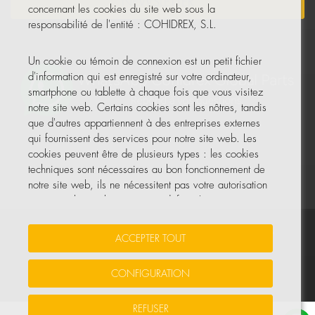
NEWSLETTER
concernant les cookies du site web sous la
responsabilité de l'entité : COHIDREX, S.L.
Un cookie ou témoin de connexion est un petit fichier
d'information qui est enregistré sur votre ordinateur,
smartphone ou tablette à chaque fois que vous visitez
notre site web. Certains cookies sont les nôtres, tandis
que d'autres appartiennent à des entreprises externes
qui fournissent des services pour notre site web. Les
cookies peuvent être de plusieurs types : les cookies
techniques sont nécessaires au bon fonctionnement de
notre site web, ils ne nécessitent pas votre autorisation
et ce sont les seuls activés par défaut. Les autres
cookies servent à améliorer notre site, à le
personnaliser en fonction de vos préférences, ou à
Vos données sont sécurisées
•
Protection des données
•
ACCEPTER TOUT
vous montrer des publicités adaptées à vos recherches,
Politique de cookies
goûts et intérêts personnels.
CONFIGURATION
© Tous droits réservés, COHIDREX GLOBAL PARTS, S.L.U.
Vous pouvez accepter tous ces cookies en appuyant sur
REFUSER
le bouton ACCEPTER TOUT ou les configurer ou refuser