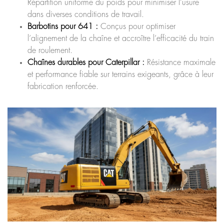
Répartition uniforme du poids pour minimiser l’usure
dans diverses conditions de travail.
Barbotins pour 641 :
Conçus pour optimiser
l’alignement de la chaîne et accroître l’efficacité du train
de roulement.
Chaînes durables pour Caterpillar :
Résistance maximale
et performance fiable sur terrains exigeants, grâce à leur
fabrication renforcée.