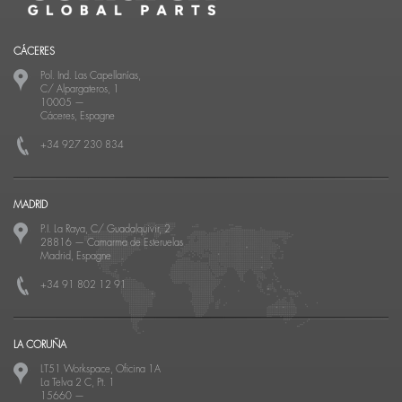
CÁCERES
Pol. Ind. Las Capellanías,
C/ Alpargateros, 1
10005
—
Cáceres, Espagne
+34 927 230 834
MADRID
P.I. La Raya, C/ Guadalquivir, 2
28816
—
Camarma de Esteruelas
Madrid, Espagne
+34 91 802 12 91
LA CORUÑA
LT51 Workspace, Oficina 1A
La Telva 2 C, Pt. 1
15660
—