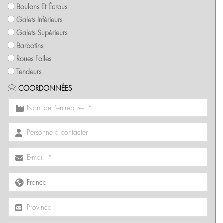
Boulons Et Écrous
Galets Inférieurs
Galets Supérieurs
Barbotins
Roues Folles
Tendeurs
COORDONNÉES