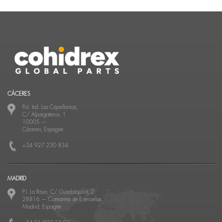
CÁCERES
Pol. Ind. Las Capellanías,
C/ Alpargateros, 1
10005
—
Cáceres, Espagne
+34 927 230 834
MADRID
P.I. La Raya, C/ Guadalquivir, 2
28816
—
Camarma de Esteruelas
Madrid, Espagne