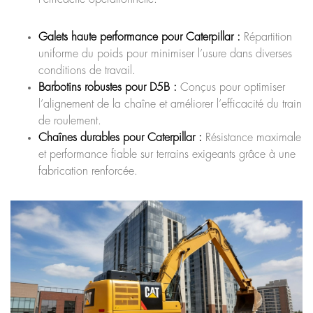
Galets haute performance pour Caterpillar :
Répartition
uniforme du poids pour minimiser l’usure dans diverses
conditions de travail.
Barbotins robustes pour D5B :
Conçus pour optimiser
l’alignement de la chaîne et améliorer l’efficacité du train
de roulement.
Chaînes durables pour Caterpillar :
Résistance maximale
et performance fiable sur terrains exigeants grâce à une
fabrication renforcée.