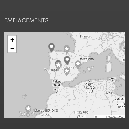
EMPLACEMENTS
+
−
Leaflet
|
© OpenStreetMap