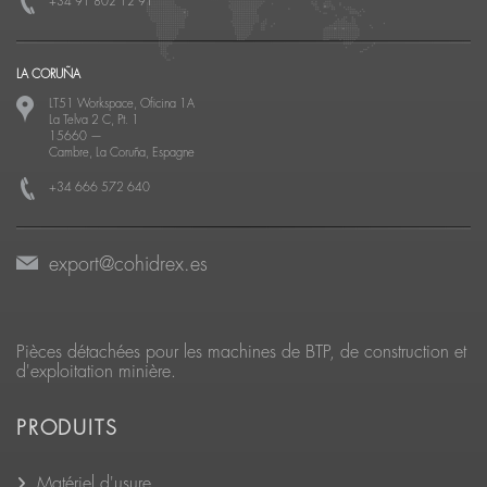
+34 91 802 12 91
LA CORUÑA
LT51 Workspace, Oficina 1A
La Telva 2 C, Pt. 1
15660
—
Cambre, La Coruña, Espagne
+34 666 572 640
export@cohidrex.es
Pièces détachées pour les machines de BTP, de construction et
d'exploitation minière.
PRODUITS
Matériel d'usure