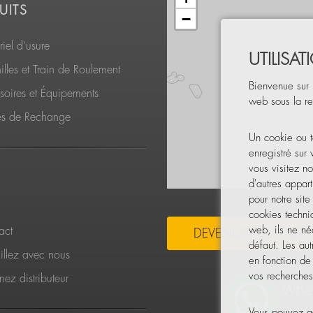
UITS
−
iel d'usure
UTILISA
lles et Train de Roulement
Bienvenue sur 
soires et Équipements
web sous la re
es de Rechange
Un cookie ou t
enregistré sur
vous visitez no
d'autres appart
pour notre sit
cookies techni
web, ils ne néc
act
DEVENEZ DISTRIBUTE
défaut. Les aut
illez avec nous
en fonction de
vos recherches,
ez distributeur
Vous pouvez ac