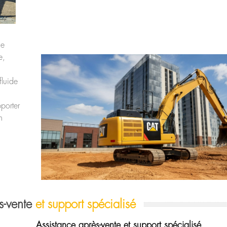
ne
e,
fluide
porter
n
s-vente
et support spécialisé
Assistance après-vente et support spécialisé