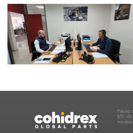
Pièces 
BTP, de 
minière.