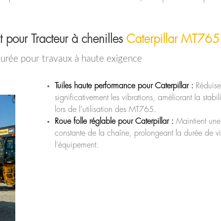
.
 pour Tracteur à chenilles
Caterpillar MT765
rée pour travaux à haute exigence
Tuiles haute performance pour Caterpillar :
Réduise
significativement les vibrations, améliorant la stabili
lors de l’utilisation des MT765.
Roue folle réglable pour Caterpillar :
Maintient une
constante de la chaîne, prolongeant la durée de v
l’équipement.