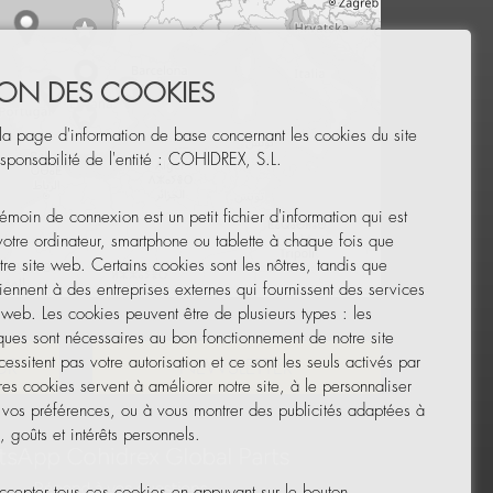
TION DES COOKIES
la page d'information de base concernant les cookies du site
sponsabilité de l'entité : COHIDREX, S.L.
émoin de connexion est un petit fichier d'information qui est
 votre ordinateur, smartphone ou tablette à chaque fois que
tre site web. Certains cookies sont les nôtres, tandis que
iennent à des entreprises externes qui fournissent des services
Leaflet
|
© OpenStreetMap
e web. Les cookies peuvent être de plusieurs types : les
ques sont nécessaires au bon fonctionnement de notre site
essitent pas votre autorisation et ce sont les seuls activés par
UR
NEWSLETTER
res cookies servent à améliorer notre site, à le personnaliser
 vos préférences, ou à vous montrer des publicités adaptées à
 goûts et intérêts personnels.
cepter tous ces cookies en appuyant sur le bouton