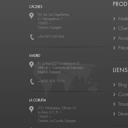
PROD
CÁCERES
Pol. Ind. Las Capellanías,
Matér
C/ Alpargateros, 1
10005
—
Cáceres, Espagne
Cheni
+34 927 230 834
Acce
Pièc
MADRID
P.I. La Raya, C/ Guadalquivir, 2
28816
—
Camarma de Esteruelas
LIENS
Madrid, Espagne
+34 91 802 12 91
Blog
Cont
LA CORUÑA
Trava
LT51 Workspace, Oficina 1A
La Telva 2 C, Pt. 1
Deven
15660
—
Cambre, La Coruña, Espagne