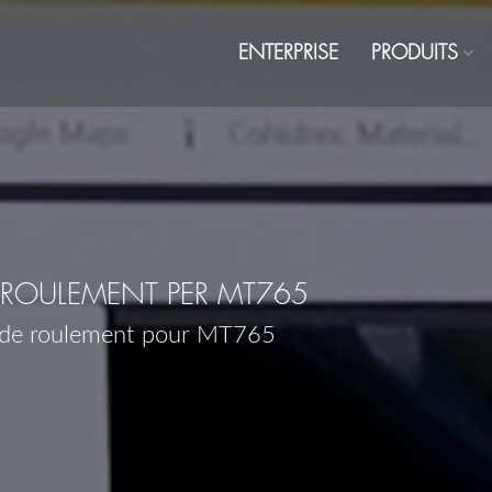
ENTERPRISE
PRODUITS
ROULEMENT PER MT765
 de roulement pour MT765