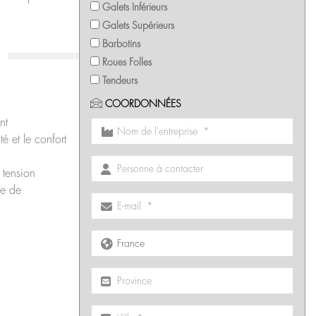
Galets Inférieurs
Galets Supérieurs
Barbotins
Roues Folles
Tendeurs
COORDONNÉES
nt
té et le confort
 tension
ie de