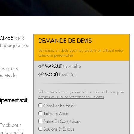
s MT765
de la
DEMANDE DE DEVIS
st pourquoi nos
Demandez un devis pour nos produits en utilisant notre
formulaire personnalisé
MARQUE
Caterpillar
les et des
MODÈLE
MT765
ements de
Sélectionnez les composants de train de roulement pour
lesquels vous souhaitez demander un devis
ipement soit
Chenilles En Acier
Tuiles En Acier
Patins En Caoutchouc
 Track pour
Boulons Et Écrous
r la qualité