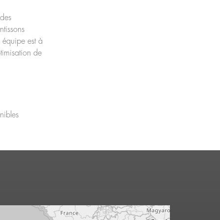
 des
ntissons
 équipe est à
ptimisation de
nibles