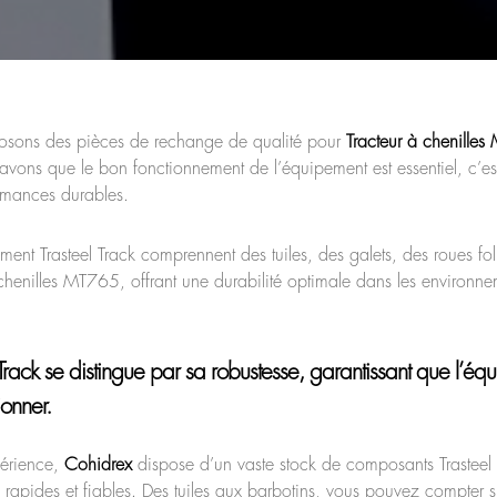
osons des pièces de rechange de qualité pour
Tracteur à chenille
avons que le bon fonctionnement de l’équipement est essentiel, c’e
ormances durables.
ment Trasteel Track comprennent des tuiles, des galets, des roues fol
 chenilles MT765, offrant une durabilité optimale dans les environn
Track
se distingue par sa robustesse, garantissant que l’équ
ionner.
périence,
Cohidrex
dispose d’un vaste stock de composants Trasteel
rapides et fiables. Des tuiles aux barbotins, vous pouvez compter su