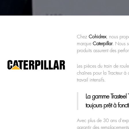
Chez
Cohidrex
, nous prop
marque
Caterpillar
. Nous s
produits assurent des perf
Les pièces du train de roule
chaînes pour la Tracteur à
travail intensifs.
La gamme Trasteel 
toujours prêt à fonct
Avec plus de 30 ans d’ex
garantir des remplacements 