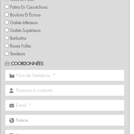
Patins En Caoutchouc
Boulons Et Écrous
Galets Inférieurs
Galets Supérieurs
Barbotins
Roues Folles
Tendeurs
COORDONNÉES