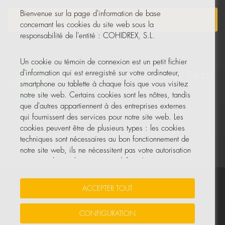
Bienvenue sur la page d'information de base
NEWSLETTER
concernant les cookies du site web sous la
responsabilité de l'entité : COHIDREX, S.L.
Un cookie ou témoin de connexion est un petit fichier
d'information qui est enregistré sur votre ordinateur,
smartphone ou tablette à chaque fois que vous visitez
notre site web. Certains cookies sont les nôtres, tandis
que d'autres appartiennent à des entreprises externes
qui fournissent des services pour notre site web. Les
cookies peuvent être de plusieurs types : les cookies
techniques sont nécessaires au bon fonctionnement de
notre site web, ils ne nécessitent pas votre autorisation
et ce sont les seuls activés par défaut. Les autres
cookies servent à améliorer notre site, à le
personnaliser en fonction de vos préférences, ou à
Vos données sont sécurisées
•
Protection des données
•
ACCEPTER TOUT
vous montrer des publicités adaptées à vos recherches,
Politique de cookies
goûts et intérêts personnels.
CONFIGURATION
© Tous droits réservés, COHIDREX GLOBAL PARTS, S.L.U.