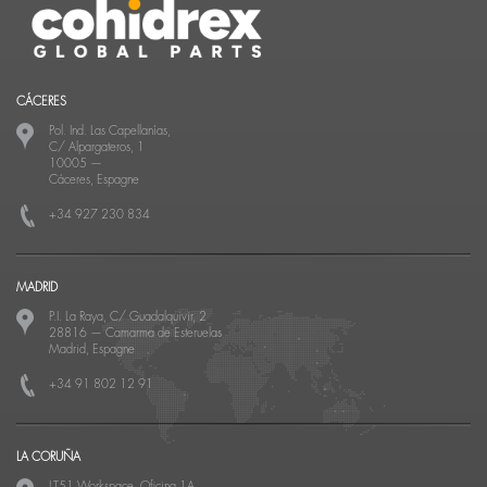
CÁCERES
Pol. Ind. Las Capellanías,
C/ Alpargateros, 1
10005
—
Cáceres, Espagne
+34 927 230 834
MADRID
P.I. La Raya, C/ Guadalquivir, 2
28816
—
Camarma de Esteruelas
Madrid, Espagne
+34 91 802 12 91
LA CORUÑA
LT51 Workspace, Oficina 1A