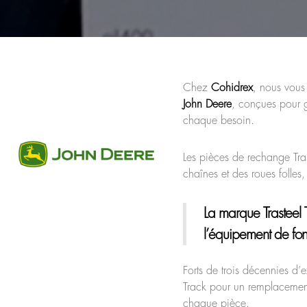
Chez
Cohidrex
, nous vous
John Deere
, conçues pour 
chaque besoin.
Les pièces de rechange Tra
chaînes et des roues folles, 
La marque Trasteel 
l’équipement de fonc
Forts de trois décennies d
Track pour un remplacement 
chaque pièce.