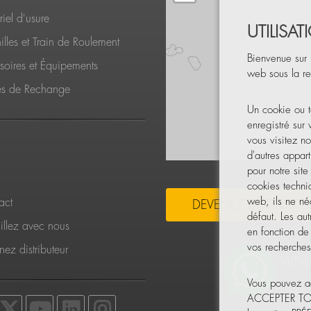
iel d'usure
UTILISA
lles et Train de Roulement
Bienvenue sur 
soires et Équipements
web sous la re
es de Rechange
Un cookie ou t
enregistré sur
vous visitez no
d'autres appart
pour notre sit
cookies techni
web, ils ne néc
act
DEVENEZ DISTRIBUTE
défaut. Les aut
illez avec nous
en fonction de
vos recherches,
ez distributeur
Vous pouvez ac
ACCEPTER TOUT 