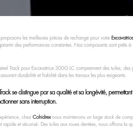
 proposons les meilleures pièces de rechange pour votre
Excavatri
garantir des performances constantes. Nos composants sont prêts à
steel Track pour Excavatrice 300G LC comprennent des tuiles, des g
assurant durabilité et fiabilité dans les travaux les plus exigeants.
Track
se distingue par sa qualité et sa longévité, permettant
tionner sans interruption.
’expérience, chez
Cohidrex
nous maintenons un large stock de compo
rapide et sécurisé. Des tuiles aux roues dentées, nous offrons la q