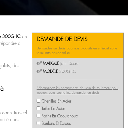
ce 300G LC
de
DEMANDE DE DEVIS
 répondre à
Demandez un devis pour nos produits en utilisant notre
formulaire personnalisé
MARQUE
John Deere
alets, des
MODÈLE
300G LC
 à
Sélectionnez les composants de train de roulement pour
lesquels vous souhaitez demander un devis
Chenilles En Acier
Tuiles En Acier
sants Trasteel
Patins En Caoutchouc
ualité dans
Boulons Et Écrous