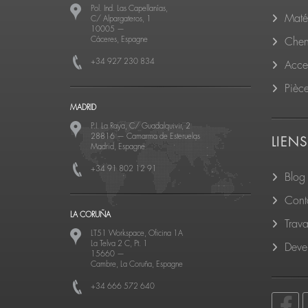
Pol. Ind. Las Capellanías,
Matér
C/ Alpargateros, 1
10005
—
Cáceres, Espagne
Cheni
+34 927 230 834
Acce
Pièc
MADRID
P.I. La Raya, C/ Guadalquivir, 2
28816
—
Camarma de Esteruelas
LIENS
Madrid, Espagne
+34 91 802 12 91
Blog
Cont
LA CORUÑA
Trava
LT51 Workspace, Oficina 1A
La Telva 2 C, Pt. 1
Deven
15660
—
Cambre, La Coruña, Espagne
+34 666 572 640