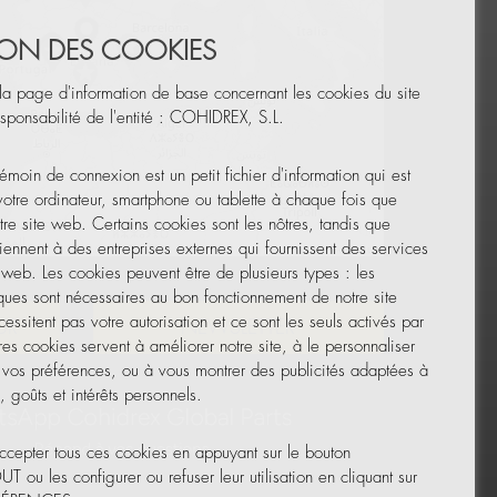
TION DES COOKIES
la page d'information de base concernant les cookies du site
sponsabilité de l'entité : COHIDREX, S.L.
émoin de connexion est un petit fichier d'information qui est
 votre ordinateur, smartphone ou tablette à chaque fois que
tre site web. Certains cookies sont les nôtres, tandis que
iennent à des entreprises externes qui fournissent des services
Leaflet
|
© OpenStreetMap
e web. Les cookies peuvent être de plusieurs types : les
ques sont nécessaires au bon fonctionnement de notre site
essitent pas votre autorisation et ce sont les seuls activés par
UR
NEWSLETTER
res cookies servent à améliorer notre site, à le personnaliser
 vos préférences, ou à vous montrer des publicités adaptées à
 goûts et intérêts personnels.
cepter tous ces cookies en appuyant sur le bouton
ou les configurer ou refuser leur utilisation en cliquant sur