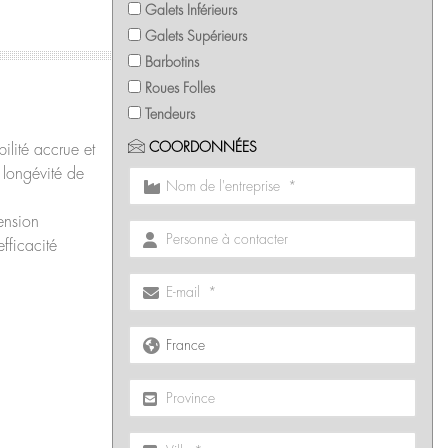
Galets Inférieurs
Galets Supérieurs
Barbotins
Roues Folles
Tendeurs
COORDONNÉES
ilité accrue et
a longévité de
ension
fficacité