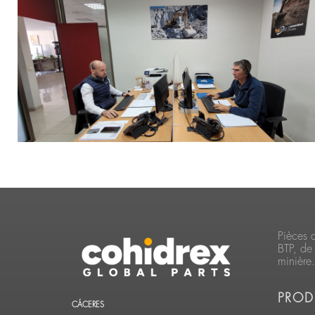
Pièces 
BTP, de 
minière.
PROD
CÁCERES