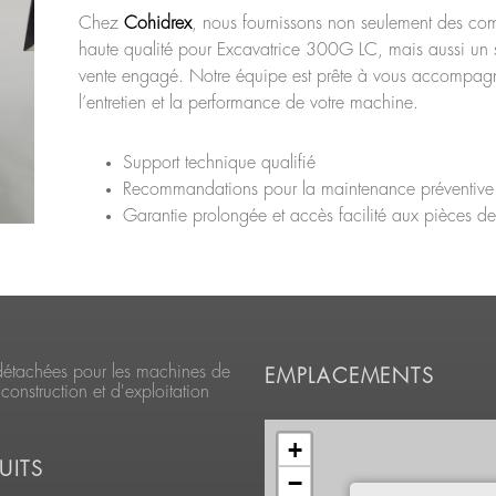
Chez
Cohidrex
, nous fournissons non seulement des co
haute qualité pour Excavatrice 300G LC, mais aussi un s
vente engagé. Notre équipe est prête à vous accompag
l’entretien et la performance de votre machine.
Support technique qualifié
Recommandations pour la maintenance préventive
Garantie prolongée et accès facilité aux pièces d
détachées pour les machines de
EMPLACEMENTS
construction et d'exploitation
+
UITS
−