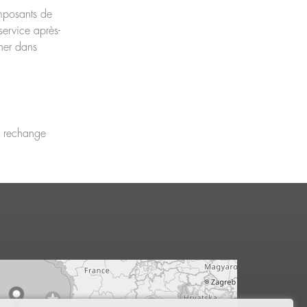
mposants de
ervice après-
ner dans
e rechange